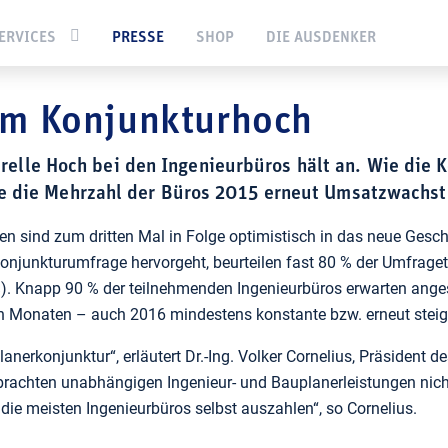
ldungen
Ingenieure weiter im Konjunkturhoch
ERVICES
PRESSE
SHOP
DIE AUSDENKER
im Konjunkturhoch
relle Hoch bei den Ingenieurbüros hält an. Wie die
te die Mehrzahl der Büros 2015 erneut Umsatzwachs
sind zum dritten Mal in Folge optimistisch in das neue Geschäf
Konjunkturumfrage hervorgeht, beurteilen fast 80 % der Umfragete
%). Knapp 90 % der teilnehmenden Ingenieurbüros erwarten anges
eun Monaten – auch 2016 mindestens konstante bzw. erneut ste
Planerkonjunktur“, erläutert Dr.-Ing. Volker Cornelius, Präsident 
rbrachten unabhängigen Ingenieur- und Bauplanerleistungen nicht
die meisten Ingenieurbüros selbst auszahlen“, so Cornelius.