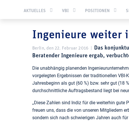
Sie befinden sich hier:
Startseite
Pressecenter
Presseme
AKTUELLES
VBI
POSITIONEN
S
Ingenieure weiter 
Das konjunktu
Berlin, den 22. Februar 2016
|
Beratender Ingenieure ergab, verbuch
Die unabhängig planenden Ingenieurunternehmen 
vorgelegten Ergebnissen der traditionellen VBI-
Jahresbeginn als gut (60 %) bzw. sehr gut (18 
durchschnittliche Auftragsbestand liegt bei n
„Diese Zahlen sind Indiz für die weiterhin gute 
freuen uns, dass die von unseren Mitgliedern e
sondern sich nach schwierigen Jahren auch für 