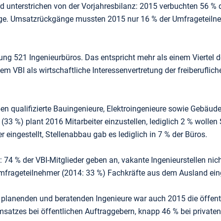
ird unterstrichen von der Vorjahresbilanz: 2015 verbuchten 56 
age. Umsatzrückgänge mussten 2015 nur 16 % der Umfrageteilneh
gung 521 Ingenieurbüros. Das entspricht mehr als einem Viertel
dem VBI als wirtschaftliche Interessenvertretung der freiberufli
en qualifizierte Bauingenieure, Elektroingenieure sowie Gebäude
(33 %) plant 2016 Mitarbeiter einzustellen, lediglich 2 % wollen
 eingestellt, Stellenabbau gab es lediglich in 7 % der Büros.
 74 % der VBI-Mitglieder geben an, vakante Ingenieurstellen nich
frageteilnehmer (2014: 33 %) Fachkräfte aus dem Ausland eing
planenden und beratenden Ingenieure war auch 2015 die öffentli
satzes bei öffentlichen Auftraggebern, knapp 46 % bei private