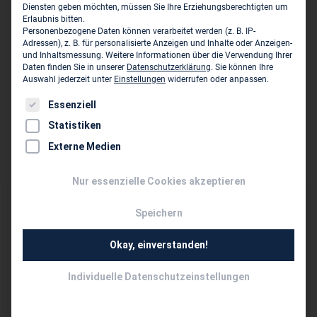
Diensten geben möchten, müssen Sie Ihre Erziehungsberechtigten um
ermöglicht nicht nur den freien Waren- und Personenverkehr,
Erlaubnis bitten.
sondern fördert gegenseitiges Verständnis und friedliche
Personenbezogene Daten können verarbeitet werden (z. B. IP-
Zusammenarbeit über Grenzen hinweg. Der Austausch von
Adressen), z. B. für personalisierte Anzeigen und Inhalte oder Anzeigen-
Wissen und die Kooperation mit Kollegen aus verschiedenen
und Inhaltsmessung.
Weitere Informationen über die Verwendung Ihrer
Daten finden Sie in unserer
Datenschutzerklärung
.
Sie können Ihre
Ländern sind entscheidend für bahnbrechende Innovationen und
Auswahl jederzeit unter
Einstellungen
widerrufen oder anpassen.
Fortschritt.
Es folgt eine Liste der Service-Gruppen, für die eine Einwil
Essenziell
Die freiheitlich demokratische Grundordnung ist die größte
Errungenschaft unserer Gesellschaft. Es ist unsere höchste
Statistiken
bürgerliche Pflicht, diese Freiheiten rechtzeitig gegen
Externe Medien
antidemokratische Strömungen zu verteidigen.
Nur essenzielle Cookies akzeptieren
Speichern
Okay, einverstanden!
Individuelle Datenschutzeinstellungen