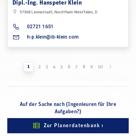
Dipl.-Ing. Hanspeter Klein
57368 Lennestadt, Nordrhein-Westfalen, D
02721 1651
h-p.klein@ib-klein.com
1
2
3
4
5
6
7
8
9
10
Auf der Suche nach {Ingenieuren für Ihre
Aufgaben?}
Zur Planerdatenbank ›