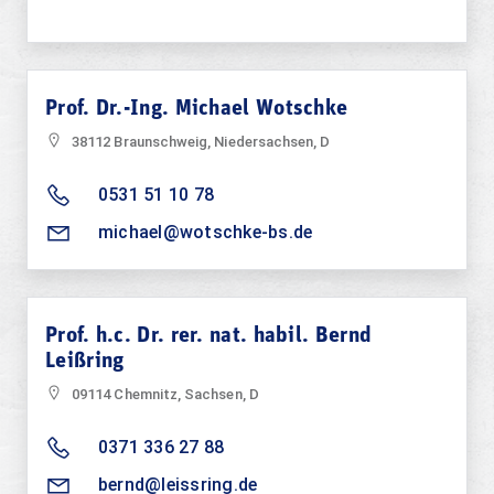
Prof. Dr.-Ing. Michael Wotschke
38112 Braunschweig, Niedersachsen, D
0531 51 10 78
michael@wotschke-bs.de
Prof. h.c. Dr. rer. nat. habil. Bernd
Leißring
09114 Chemnitz, Sachsen, D
0371 336 27 88
bernd@leissring.de