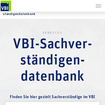
Sie befinden sich hier:
Startseite
Services
Pla­ner­daten­bank
Sach­ver­
stän­di­gen­daten­bank
SERVICES
VBI-Sach­ver­
stän­digen­
daten­bank
Finden Sie hier gezielt Sachverständige im VBI