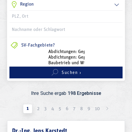
SV-Fachgebiete?
Suchen ›
Ihre Suche ergab
198 Ergebnisse
1
2
3
4
5
6
7
8
9
10
Dr.-Ing. Jens Karstedt