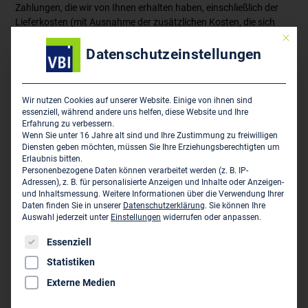
Zahlungen, die wir von Ihnen erhalten haben, einschließlich der
Lieferkosten (mit Ausnahme der zusätzlichen Kosten, die sich
daraus ergeben, dass Sie eine andere Art der Lieferung als die von
Mit die
uns angebotene, günstigste Standardlieferung gewählt haben),
Datenschutzeinstellungen
unverzüglich und spätestens binnen vierzehn Tagen ab dem Tag
zurückzuzahlen, an dem die Mitteilung über Ihren Widerruf dieses
Vertrags bei uns eingegangen ist. Für diese Rückzahlung
Wir nutzen Cookies auf unserer Website. Einige von ihnen sind
verwenden wir dasselbe Zahlungsmittel, das Sie bei der
essenziell, während andere uns helfen, diese Website und Ihre
ursprünglichen Transaktion eingesetzt haben, es sei denn, mit
Erfahrung zu verbessern.
Wenn Sie unter 16 Jahre alt sind und Ihre Zustimmung zu freiwilligen
Ihnen wurde ausdrücklich etwas anderes vereinbart; in keinem
Diensten geben möchten, müssen Sie Ihre Erziehungsberechtigten um
Fall werden Ihnen wegen dieser Rückzahlung Entgelte berechnet.
Erlaubnis bitten.
Wir können die Rückzahlung verweigern, bis wir die Waren wieder
Personenbezogene Daten können verarbeitet werden (z. B. IP-
zurückerhalten haben oder bis Sie den Nachweis erbracht haben,
Adressen), z. B. für personalisierte Anzeigen und Inhalte oder Anzeigen-
und Inhaltsmessung.
Weitere Informationen über die Verwendung Ihrer
dass Sie die Waren zurückgesandt haben, je nachdem, welches
Daten finden Sie in unserer
Datenschutzerklärung
.
Sie können Ihre
der frühere Zeitpunkt ist.
Auswahl jederzeit unter
Einstellungen
widerrufen oder anpassen.
Sie haben die Waren unverzüglich und in jedem Fall spätestens
Es folgt eine Liste der Service-Gruppen, für die eine Einwil
Essenziell
binnen vierzehn Tagen ab dem Tag, an dem Sie uns über den
Statistiken
Widerruf dieses Vertrags unterrichten, an uns zurückzusenden
oder zu übergeben. Die Frist ist gewahrt, wenn Sie die Waren vor
Externe Medien
Ablauf der Frist von vierzehn Tagen absenden. Sie tragen die
unmittelbaren Kosten der Rücksendung der Waren. Sie müssen