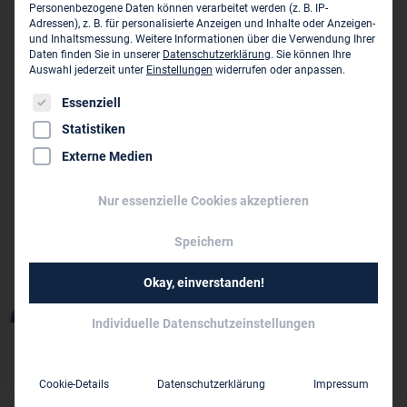
Personenbezogene Daten können verarbeitet werden (z. B. IP-
Adressen), z. B. für personalisierte Anzeigen und Inhalte oder Anzeigen-
und Inhaltsmessung.
Weitere Informationen über die Verwendung Ihrer
Daten finden Sie in unserer
Datenschutzerklärung
.
Sie können Ihre
Auswahl jederzeit unter
Einstellungen
widerrufen oder anpassen.
Es folgt eine Liste der Service-Gruppen, für die eine Einwil
Essenziell
Statistiken
Externe Medien
Nur essenzielle Cookies akzeptieren
Speichern
Okay, einverstanden!
Individuelle Datenschutzeinstellungen
LANDESVORSITZENDER
Dipl.-Ing. Stefan Paul
Cookie-Details
Datenschutzerklärung
Impressum