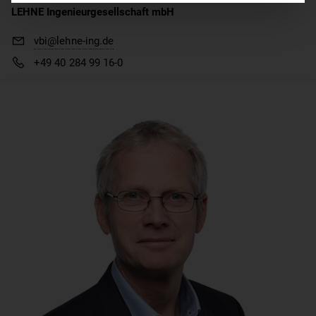
LEHNE Ingenieurgesellschaft mbH
vbi@lehne-ing.de
+49 40 284 99 16-0