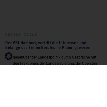
UNSERE ZIELE
Der VBI Hamburg vertritt die Interessen und
Belange des Freien Berufes im Planungswesen
gegenüber der Landespolitik durch Gespräche mit
den Fraktionen, der Landesregierung, der Obersten
Baubehörde und durch Stellungnahmen zu
Gesetzesvorhaben
im kommunalen Bereich durch Kontakte zum
Gemeindetag, Städtetag und zum kommunalen
Prüfungsverband
in der Gesellschaft durch öffentliche