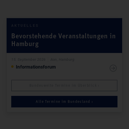
AKTUELLES
Be­vor­steh­en­de Ver­an­stal­tungen in
Hamburg
15. September 2026
Aon, Hamburg
Informationsforum
Bundesweite Termine im Überblick ›
Alle Termine im Bundesland ›