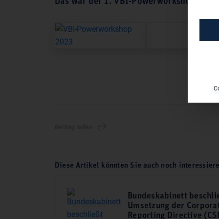
Das war der 1. VBI-Power­workshop
C
Beitrag teilen
Diese Artikel könnten Sie auch noch interessier
Bundeskabinett beschli
Umsetzung der Corporat
Reporting Directive (CS