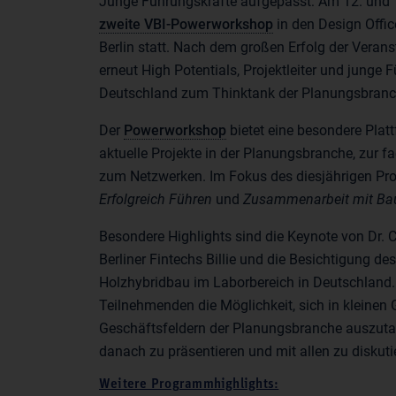
Junge Führungskräfte aufgepasst: Am 12. und 
zweite VBI-Powerworkshop
in den Design Offi
Berlin statt. Nach dem großen Erfolg der Verans
erneut High Potentials, Projektleiter und junge
Deutschland zum Thinktank der Planungsbranc
Der
Powerworkshop
bietet eine besondere Pla
aktuelle Projekte in der Planungsbranche, zur f
zum Netzwerken. Im Fokus des diesjährigen P
Erfolgreich Führen
und
Zusammenarbeit mit Bau
Besondere Highlights sind die Keynote von Dr. C
Berliner Fintechs Billie und die Besichtigung d
Holzhybridbau im Laborbereich in Deutschland
Teilnehmenden die Möglichkeit, sich in kleinen
Geschäftsfeldern der Planungsbranche auszuta
danach zu präsentieren und mit allen zu diskuti
Weitere Programmhighlights: