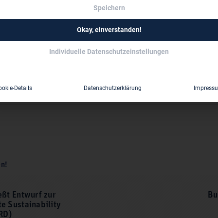
Speichern
Okay, einverstanden!
Individuelle Datenschutzeinstellungen
ookie-Details
Datenschutzerklärung
Impress
en!
eßt Entwurf zur
Bu
e Sustainability
RD)