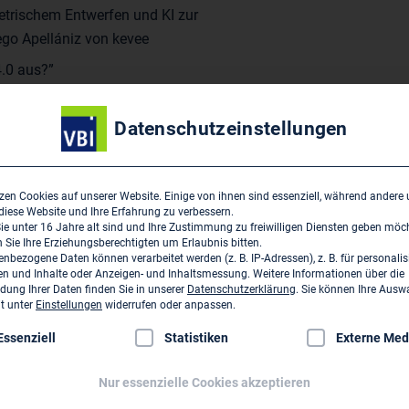
etrischem Entwerfen und KI zur
ego Apellániz von kevee
4.0 aus?”
0 Bearbeiter, 90.000 Dateien
meyer
Datenschutzeinstellungen
t sichern
er Teilnehmerkreis auf 45
zen Cookies auf unserer Website. Einige von ihnen sind essenziell, während andere
e Plätze rasch ausgebucht –
 diese Website und Ihre Erfahrung zu verbessern.
e unter 16 Jahre alt sind und Ihre Zustimmung zu freiwilligen Diensten geben möc
 symbolische Teilnehmergebühr
Sie Ihre Erziehungsberechtigten um Erlaubnis bitten.
rlin“, Lützowplatz 17, 10785
nbezogene Daten können verarbeitet werden (z. B. IP-Adressen), z. B. für personalis
n und Inhalte oder Anzeigen- und Inhaltsmessung.
Weitere Informationen über die
2024 auf Selbstzahlerbasis
ung Ihrer Daten finden Sie in unserer
Datenschutzerklärung
.
Sie können Ihre Ausw
it unter
Einstellungen
widerrufen oder anpassen.
 Zimmer gebucht werden:
VBI
lgt eine Liste der Service-Gruppen, für die eine Einwilligung erte
Essenziell
Statistiken
Externe Med
Nur essenzielle Cookies akzeptieren