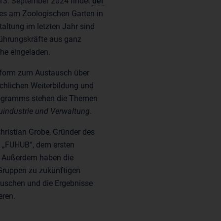
13. September 2024 findet
der
ces am Zoologischen Garten in
taltung im letzten Jahr sind
 Führungskräfte aus ganz
he eingeladen.
ttform zum Austausch über
achlichen Weiterbildung und
rogramms stehen die Themen
industrie und Verwaltung
.
hristian Grobe, Gründer des
es „FUHUB“, dem ersten
. Außerdem haben die
 Gruppen zu zukünftigen
uschen und die Ergebnisse
eren.