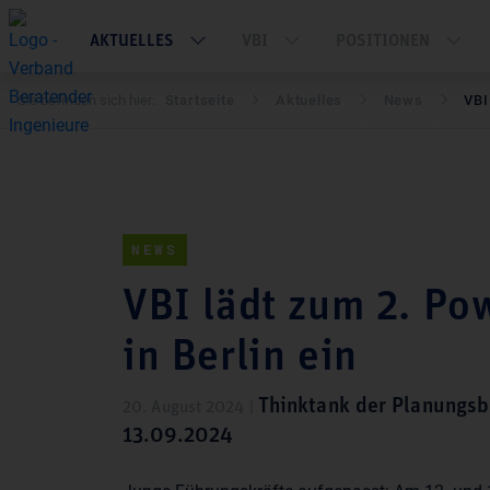
AKTUELLES
VBI
POSITIONEN
Sie befinden sich hier:
Startseite
Aktuelles
News
VBI 
NEWS
VBI lädt zum 2. P
in Berlin ein
Thinktank der Planungsb
20. August 2024 |
13.09.2024