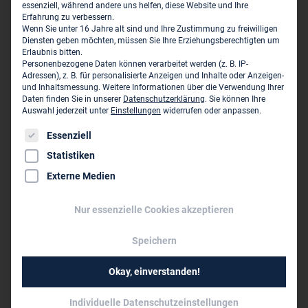
essenziell, während andere uns helfen, diese Website und Ihre
Mit dem heutigen Beschluss setzt der Gesetzgeber ein
Erfahrung zu verbessern.
Wenn Sie unter 16 Jahre alt sind und Ihre Zustimmung zu freiwilligen
wichtiges Signal für die Modernisierung Deutschlands.
Diensten geben möchten, müssen Sie Ihre Erziehungsberechtigten um
Erlaubnis bitten.
Entscheidend wird nun sein, dass Bund, Länder und
Personenbezogene Daten können verarbeitet werden (z. B. IP-
Kommunen die neuen gesetzlichen Möglichkeiten
Adressen), z. B. für personalisierte Anzeigen und Inhalte oder Anzeigen-
und Inhaltsmessung.
Weitere Informationen über die Verwendung Ihrer
konsequent anwenden. Digitalisierung muss
Daten finden Sie in unserer
Datenschutzerklärung
.
Sie können Ihre
flächendeckend umgesetzt, Verfahren vereinheitlicht und
Auswahl jederzeit unter
Einstellungen
widerrufen oder anpassen.
Genehmigungsbehörden personell so ausgestattet werden,
Es folgt eine Liste der Service-Gruppen, für die eine Einwil
Essenziell
dass die angestrebte Beschleunigung auch tatsächlich in
Statistiken
der Praxis ankommt.
Externe Medien
Für die Ingenieurunternehmen ist klar: Schnelleres Planen
und Bauen gelingt nur mit verlässlichen
Nur essenzielle Cookies akzeptieren
Rahmenbedingungen und einer Verwaltung, die die neuen
Speichern
Handlungsspielräume aktiv nutzt.
Genehmigungsfiktion weiterentwickeln
Okay, einverstanden!
Trotz der insgesamt positiven Bewertung sieht der VBI
Individuelle Datenschutzeinstellungen