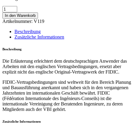
VBI-
Arbeitshilfe
In den Warenkorb
zum
Artikelnummer:
V119
FIDIC
Silver
Beschreibung
Book
Zusätzliche Informationen
(1999)
–
Beschreibung
Übersetzung
und
Die Erläuterung erleichtert dem deutschsprachigen Anwender das
Erläuterungen
Arbeiten mit den englischen Vertragsbedingungen, ersetzt aber
Menge
explizit nicht das englische Original-Vertragswerk der FIDIC.
FIDIC-Vertragsbedingungen sind weltweit für den Bereich Planung
und Bauausführung anerkannt und haben sich in den vergangenen
Jahrzehnten im internationalen Geschäft bewährt. FIDIC
(Fédération Internationale des Ingénieurs-Conseils) ist die
internationale Vereinigung der Beratenden Ingenieure, zu deren
Mitgliedern auch der VBI gehört.
Zusätzliche Informationen