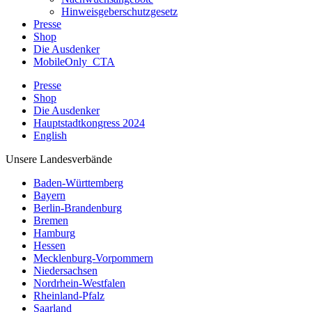
Hinweisgeberschutzgesetz
Presse
Shop
Die Ausdenker
MobileOnly_CTA
Presse
Shop
Die Ausdenker
Hauptstadtkongress 2024
English
Unsere Landesverbände
Baden-Württemberg
Bayern
Berlin-Brandenburg
Bremen
Hamburg
Hessen
Mecklenburg-Vorpommern
Niedersachsen
Nordrhein-Westfalen
Rheinland-Pfalz
Saarland