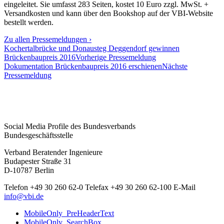
eingeleitet. Sie umfasst 283 Seiten, kostet 10 Euro zzgl. MwSt. +
Versandkosten und kann über den Bookshop auf der VBI-Website
bestellt werden.
Zu allen Pressemeldungen ›
Kochertalbrücke und Donausteg Deggendorf gewinnen
Brückenbaupreis 2016
Vorherige Pressemeldung
Dokumentation Brückenbaupreis 2016 erschienen
Nächste
Pressemeldung
Social Media Profile des Bundesverbands
Bundesgeschäftsstelle
Verband Beratender Ingenieure
Budapester Straße 31
D-10787 Berlin
Telefon
+49 30 260 62-0
Telefax
+49 30 260 62-100
E-Mail
info@vbi.de
MobileOnly_PreHeaderText
MobileOnly_SearchBox