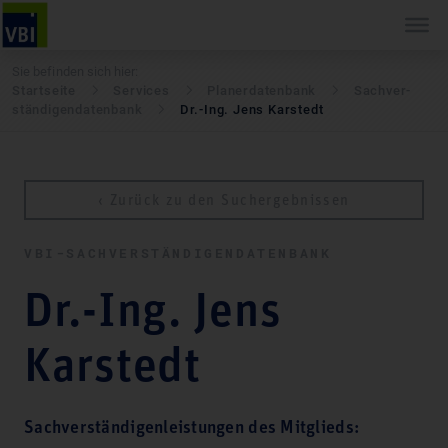
Sie befinden sich hier:
Startseite
Services
Pla­ner­daten­bank
Sach­ver­
stän­di­gen­daten­bank
Dr.-Ing. Jens Karstedt
‹ Zurück zu den Suchergebnissen
VBI-SACH­VER­STÄN­DI­GEN­DATEN­BANK
Dr.-Ing. Jens
Karstedt
Sachverständigenleistungen des Mitglieds: