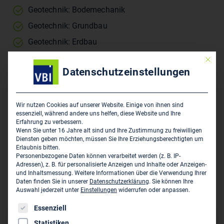
Geotechnik: Bodemechanik
Geotechnik: Grundbau
Geotechnik: Erdbau
Konstruktiver Ingenieurbau: Mit Schwerpunkt
Mit die
Tiefbau
Datenschutzeinstellungen
Schäden an Bauwerken oder Anlagen: Bei
Tiefbauten
Wir nutzen Cookies auf unserer Website. Einige von ihnen sind
Umweltschutz: Grundwasserschutz
essenziell, während andere uns helfen, diese Website und Ihre
Erfahrung zu verbessern.
Wenn Sie unter 16 Jahre alt sind und Ihre Zustimmung zu freiwilligen
Diensten geben möchten, müssen Sie Ihre Erziehungsberechtigten um
Tenor:
Erlaubnis bitten.
Personenbezogene Daten können verarbeitet werden (z. B. IP-
Adressen), z. B. für personalisierte Anzeigen und Inhalte oder Anzeigen-
von der IHK zu Berlin öffentlich bestellter und
und Inhaltsmessung.
Weitere Informationen über die Verwendung Ihrer
vereidigter Sachverständiger für Grundbau, insb.
Daten finden Sie in unserer
Datenschutzerklärung
.
Sie können Ihre
Auswahl jederzeit unter
Einstellungen
widerrufen oder anpassen.
Grundwasserfragen und Spezialtiefbau
Es folgt eine Liste der Service-Gruppen, für die eine Einwil
Essenziell
Statistiken