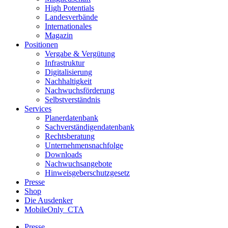
High Potentials
Landesverbände
Internationales
Magazin
Positionen
Vergabe & Vergütung
Infrastruktur
Digitalisierung
Nachhaltigkeit
Nachwuchsförderung
Selbstverständnis
Services
Planerdatenbank
Sachverständigendatenbank
Rechtsberatung
Unternehmensnachfolge
Downloads
Nachwuchsangebote
Hinweisgeberschutzgesetz
Presse
Shop
Die Ausdenker
MobileOnly_CTA
Presse