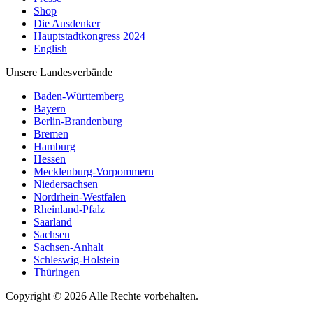
Shop
Die Ausdenker
Hauptstadtkongress 2024
English
Unsere Landesverbände
Baden-Württemberg
Bayern
Berlin-Brandenburg
Bremen
Hamburg
Hessen
Mecklenburg-Vorpommern
Niedersachsen
Nordrhein-Westfalen
Rheinland-Pfalz
Saarland
Sachsen
Sachsen-Anhalt
Schleswig-Holstein
Thüringen
Copyright © 2026 Alle Rechte vorbehalten.