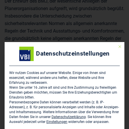
Der Entwurf des BMJ, der wesentliche Anliegen der
Planerorganisationen aufgreift, wird grundsätzlich begrüßt.
Insbesondere die Unterscheidung zwischen
sicherheitsrelevanten Normen als allgemein anerkannte
Regeln der Technik und Ausstattungs- und Komfortnormen,
die grundsätzlich keine allgemein anerkannten Regeln der
Technik mehr sein sollen, wird unterstützt. Dazu sollte
Mit die
Datenschutzeinstellungen
jedoch definiert werden, welche sicherheitsrelevanten
Normen und Vorschriften allgemein anerkannte Regeln der
Technik sind. Außerdem sollte die Möglichkeit einer
Wir nutzen Cookies auf unserer Website. Einige von ihnen sind
Abweichung künftig nicht nur für Gebäudebauverträge,
essenziell, während andere uns helfen, diese Website und Ihre
Erfahrung zu verbessern.
sondern generell für alle Bauverträge eröffnet werden, um
Wenn Sie unter 16 Jahre alt sind und Ihre Zustimmung zu freiwilligen
alle für den Ingenieurbau wesentlichen Projekte in den
Diensten geben möchten, müssen Sie Ihre Erziehungsberechtigten um
Erlaubnis bitten.
Anwendungsbereich des Gesetzes einzubeziehen.
Personenbezogene Daten können verarbeitet werden (z. B. IP-
Adressen), z. B. für personalisierte Anzeigen und Inhalte oder Anzeigen-
Das Gesetzgebungsvorhaben ist ein Signal an die
und Inhaltsmessung.
Weitere Informationen über die Verwendung Ihrer
Daten finden Sie in unserer
Datenschutzerklärung
.
Sie können Ihre
Planungs- und Bauwirtschaft, dass die Bundesregierung
Auswahl jederzeit unter
Einstellungen
widerrufen oder anpassen.
die Rahmenbedingungen schaffen möchte, um