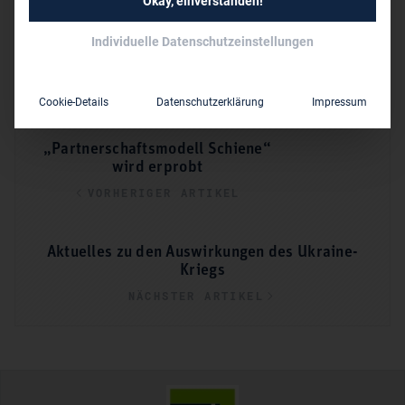
Okay, einverstanden!
STUDIERENDE
Individuelle Datenschutzeinstellungen
Diese Artikel könnten Sie auch noch interessieren!
Cookie-Details
Datenschutzerklärung
Impressum
„Partnerschaftsmodell Schiene“
wird erprobt
VORHERIGER ARTIKEL
Aktuelles zu den Auswirkungen des Ukraine-
Kriegs
NÄCHSTER ARTIKEL