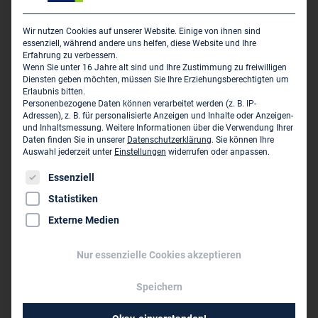
zielgruppengenaue Publikation in allen Bundesländern
statt. Das Programm startet im Sommersemester 2022.
Wir nutzen Cookies auf unserer Website. Einige von ihnen sind
essenziell, während andere uns helfen, diese Website und Ihre
Für Interessierte, die sich als Mentor/Mentorin engagieren
Erfahrung zu verbessern.
möchten, steht Maximilian Dietz unter dietz@vbi.de mit
Wenn Sie unter 16 Jahre alt sind und Ihre Zustimmung zu freiwilligen
Diensten geben möchten, müssen Sie Ihre Erziehungsberechtigten um
weiteren Informationen bereit.
Erlaubnis bitten.
Personenbezogene Daten können verarbeitet werden (z. B. IP-
Adressen), z. B. für personalisierte Anzeigen und Inhalte oder Anzeigen-
und Inhaltsmessung.
Weitere Informationen über die Verwendung Ihrer
Daten finden Sie in unserer
Datenschutzerklärung
.
Sie können Ihre
Auswahl jederzeit unter
Einstellungen
widerrufen oder anpassen.
Es folgt eine Liste der Service-Gruppen, für die eine Einwil
Essenziell
Statistiken
Beitrag teilen
Externe Medien
Zur Blog-Startseite
Nur essenzielle Cookies akzeptieren
Speichern
Schlagworte
FACHKRÄFTE
INGENIEURSTUDIUM
MENTOR
MENTORING