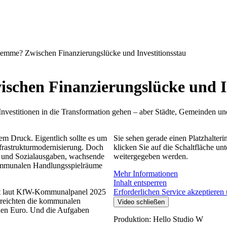
mme? Zwischen Finanzierungslücke und Investitionsstau
hen Finanzierungslücke und In
nvestitionen in die Transformation gehen – aber Städte, Gemeinden un
m Druck. Eigentlich sollte es um
Sie sehen gerade einen Platzhalteri
nfrastrukturmodernisierung. Doch
klicken Sie auf die Schaltfläche unt
l- und Sozialausgaben, wachsende
weitergegeben werden.
 kommunalen Handlungsspielräume
Mehr Informationen
Inhalt entsperren
egt laut KfW-Kommunalpanel 2025
Erforderlichen Service akzeptieren 
erreichten die kommunalen
Video schließen
rden Euro. Und die Aufgaben
Produktion: Hello Studio W