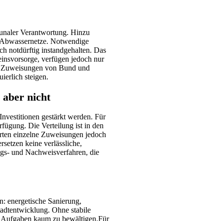
unaler Verantwortung. Hinzu
 Abwassernetze. Notwendige
h notdürftig instandgehalten. Das
einsvorsorge, verfügen jedoch nur
uf Zuweisungen von Bund und
erlich steigen.
 aber nicht
Investitionen gestärkt werden. Für
ügung. Die Verteilung ist in den
rten einzelne Zuweisungen jedoch
rsetzen keine verlässliche,
ags- und Nachweisverfahren, die
: energetische Sanierung,
Stadtentwicklung. Ohne stabile
se Aufgaben kaum zu bewältigen.Für