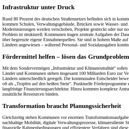
Infrastruktur unter Druck
Rund 80 Prozent des deutschen Straßennetzes befinden sich in komm
kommen Schulen, Verwaltungsgebäude, Brücken sowie Wasser- und
Modernisierungen werden verschoben, Projekte gestreckt oder nur noc
Problem ist strukturell: Kommunen tragen zentrale Aufgaben der Das
über begrenzte eigene Einnahmequellen. Sie sind in hohem Maße a
Ländern angewiesen – während Personal- und Sozialausgaben kontinui
Fördermittel helfen – lösen das Grundproblem
Mit dem Sondervermögen „Infrastruktur und Klimaneutralität“ sollen 
Länder und Kommunen stehen insgesamt 100 Milliarden Euro zur Verf
Ländern unterschiedlich geregelt. Die kommunalen Entscheider bewe
oft als „Tropfen auf den heißen Stein“. Punktuelle Förderprogramme e
langfristige Finanzierungsarchitektur. Hinzu kommen komplexe Antr
zusätzliche Ressourcen binden.
Transformation braucht Planungssicherheit
Gleichzeitig stehen Kommunen vor enormen Transformationsaufgaben
nachhaltige Mobilität, digitale Verwaltungsprozesse, klimaresiliente 
finanzielle Rahmenbedingungen und effizientere Verfahren sind die