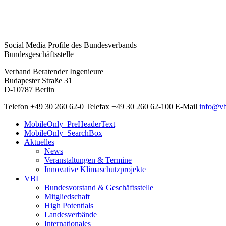
Social Media Profile des Bundesverbands
Bundesgeschäftsstelle
Verband Beratender Ingenieure
Budapester Straße 31
D-10787 Berlin
Telefon
+49 30 260 62-0
Telefax
+49 30 260 62-100
E-Mail
info@vb
MobileOnly_PreHeaderText
MobileOnly_SearchBox
Aktuelles
News
Veranstaltungen & Termine
Innovative Klimaschutzprojekte
VBI
Bundesvorstand & Geschäftsstelle
Mitgliedschaft
High Potentials
Landesverbände
Internationales