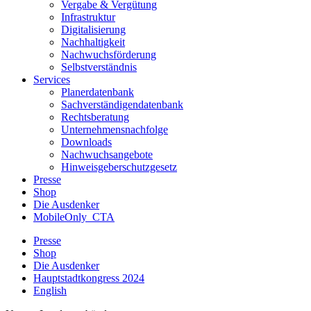
Vergabe & Vergütung
Infrastruktur
Digitalisierung
Nachhaltigkeit
Nachwuchsförderung
Selbstverständnis
Services
Planerdatenbank
Sachverständigendatenbank
Rechtsberatung
Unternehmensnachfolge
Downloads
Nachwuchsangebote
Hinweisgeberschutzgesetz
Presse
Shop
Die Ausdenker
MobileOnly_CTA
Presse
Shop
Die Ausdenker
Hauptstadtkongress 2024
English