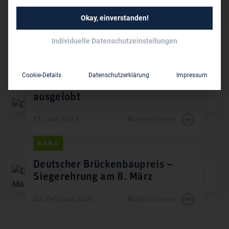
NEWS
Okay, einverstanden!
Deutscher Brückenbaupreis 2023
Individuelle Datenschutzeinstellungen
27. Dezember 2022
Weiterlesen
NEWS
Cookie-Details
Datenschutzerklärung
Impressum
Deutscher Brückenbaupreis 2023
ausgelobt
13. Juni 2022
Weiterlesen
NEWS
Deutscher Brückenbaupreis –
Siegerehrung am 8. März
02. Februar 2021
Weiterlesen