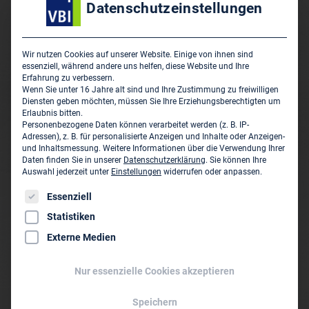
Datenschutzeinstellungen
Wir nutzen Cookies auf unserer Website. Einige von ihnen sind
essenziell, während andere uns helfen, diese Website und Ihre
Erfahrung zu verbessern.
Wenn Sie unter 16 Jahre alt sind und Ihre Zustimmung zu freiwilligen
Diensten geben möchten, müssen Sie Ihre Erziehungsberechtigten um
NEWS
Erlaubnis bitten.
Personenbezogene Daten können verarbeitet werden (z. B. IP-
Deutscher Brückenbaupreis 2025
Adressen), z. B. für personalisierte Anzeigen und Inhalte oder Anzeigen-
und Inhaltsmessung.
Weitere Informationen über die Verwendung Ihrer
ausgelobt
Daten finden Sie in unserer
Datenschutzerklärung
.
Sie können Ihre
Auswahl jederzeit unter
Einstellungen
widerrufen oder anpassen.
20. März 2024
Weiterlesen
Es folgt eine Liste der Service-Gruppen, für die eine Einwil
Essenziell
NEWS
Statistiken
Finalisten zum Deutschen
Externe Medien
Brückenbaupreis 2023 stehen
fest
Nur essenzielle Cookies akzeptieren
14. April 2023
Weiterlesen
Speichern