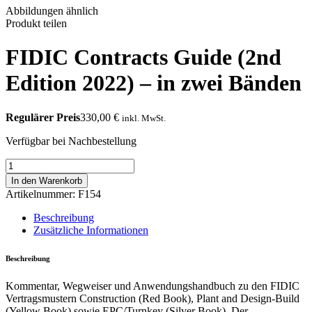
Abbildungen ähnlich
Produkt teilen
FIDIC Contracts Guide (2nd
Edition 2022) – in zwei Bänden
Regulärer Preis
330,00
€
inkl. MwSt.
Verfügbar bei Nachbestellung
FIDIC
Contracts
In den Warenkorb
Guide
Artikelnummer:
F154
(2nd
Edition
Beschreibung
2022)
Zusätzliche Informationen
-
in
Beschreibung
zwei
Bänden
Kommentar, Wegweiser und Anwendungshandbuch zu den FIDIC
Menge
Vertragsmustern Construction (Red Book), Plant and Design-Build
(Yellow Book) sowie EPC/Turnkey (Silver Book). Der