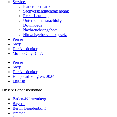
Services
Planerdatenbank
Sachverständigendatenbank
Rechtsberatung
Unternehmensnachfolge
Downloads
Nachwuchsangebote
Hinweisgeberschutzgesetz
Presse
Shop
Die Ausdenker
MobileOnly_CTA
Presse
Shop
Die Ausdenker
Hauptstadtkongress 2024
English
Unsere Landesverbände
Baden-Württemberg
Bayern
Berlin-Brandenburg
Bremen