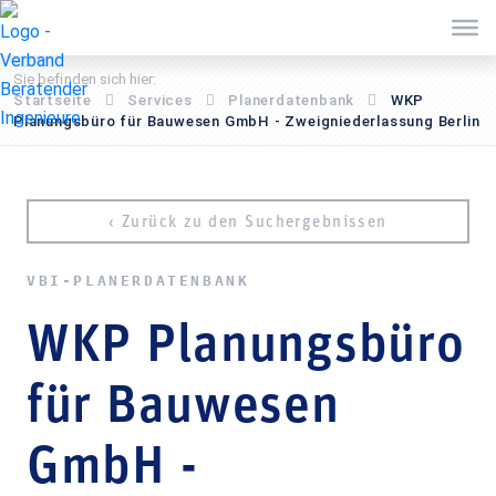
Sie befinden sich hier:
Startseite
Services
Pla­ner­daten­bank
WKP
Planungsbüro für Bauwesen GmbH - Zweigniederlassung Berlin
‹ Zurück zu den Suchergebnissen
VBI-PLA­NER­DATEN­BANK
WKP Planungsbüro
für Bauwesen
GmbH -