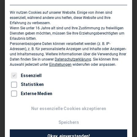
liegen dabei in den Gebieten Abwasserbehandlung,
Baumanagement, Infrastruktur und Stadtentwässerung,
Wir nutzen Cookies auf unserer Website. Einige von ihnen sind
essenziell, während andere uns helfen, diese Website und Ihre
Ingenieurbau, Konversion und Abfall, Technische
Erfahrung zu verbessern.
Ausrüstung, Wasserbau und Wasserversorgung. Mit
Wenn Sie unter 16 Jahre alt sind und Ihre Zustimmung zu freiwilligen
Diensten geben möchten, müssen Sie Ihre Erziehungsberechtigten um
unserer Arbeit gestalten, bewahren und schonen wir
Erlaubnis bitten.
urbane und natürliche Lebensräume auf einer umwelt-
Personenbezogene Daten können verarbeitet werden (z. B. IP-
Adressen), z. B. für personalisierte Anzeigen und Inhalte oder Anzeigen-
und klimaverträglichen Weise.
und Inhaltsmessung.
Weitere Informationen über die Verwendung Ihrer
Daten finden Sie in unserer
Datenschutzerklärung
.
Sie können Ihre
Auswahl jederzeit unter
Einstellungen
widerrufen oder anpassen.
Sitz des Zweigbüros
Es folgt eine Liste der Service-Gruppen, für die eine Einwil
Essenziell
Weber-Ingenieure GmbH - Niederlassung Inning a. A.
Statistiken
Herrschinger Straße 2 a
Externe Medien
D-82266 Inning a. A.
Nur essenzielle Cookies akzeptieren
07231 583 0
info@weber-ing.de
Speichern
www.weber-ing.de
Okay, einverstanden!