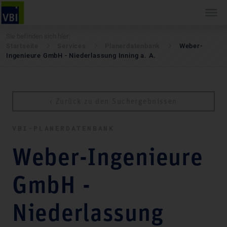
Sie befinden sich hier:
Startseite
Services
Pla­ner­daten­bank
Weber-
Ingenieure GmbH - Niederlassung Inning a. A.
‹ Zurück zu den Suchergebnissen
VBI-PLA­NER­DATEN­BANK
Weber-Ingenieure
GmbH -
Niederlassung