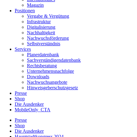
Magazin
Positionen
Vergabe & Vergütung
Infrastruktur
Digitalisierung
Nachhaltigkeit
Nachwuchsförderung
Selbstverständnis
Services
Planerdatenbank
Sachverständigendatenbank
Rechtsberatung
Unternehmensnachfolge
Downloads
Nachwuchsangebote
Hinweisgeberschutzgesetz
Presse
Shop
Die Ausdenker
MobileOnly_CTA
Presse
Shop
Die Ausdenker
Hauptstadtkongress 2024