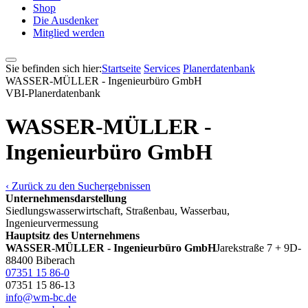
Shop
Die Ausdenker
Mitglied werden
Sie befinden sich hier:
Startseite
Services
Pla­ner­daten­bank
WASSER-MÜLLER - Ingenieurbüro GmbH
VBI-Pla­ner­daten­bank
WASSER-MÜLLER -
Ingenieurbüro GmbH
‹ Zurück zu den Suchergebnissen
Unternehmensdarstellung
Siedlungswasserwirtschaft, Straßenbau, Wasserbau,
Ingenieurvermessung
Hauptsitz des Unternehmens
WASSER-MÜLLER - Ingenieurbüro GmbH
Jarekstraße 7 + 9
D-
88400 Biberach
07351 15 86-0
07351 15 86-13
info@wm-bc.de