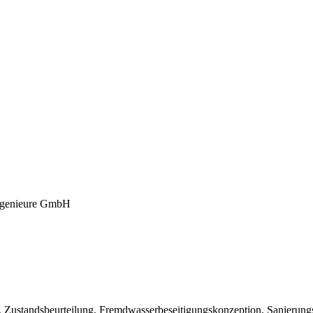
genieure GmbH
, Zustandsbeurteilung, Fremdwasserbeseitigungskonzeption, Sanierun