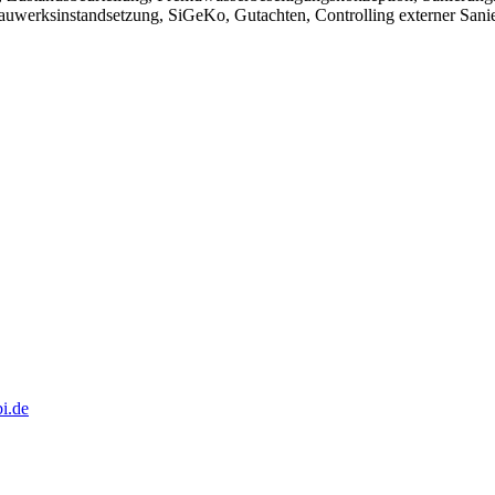
auwerksinstandsetzung, SiGeKo, Gutachten, Controlling externer San
i.de