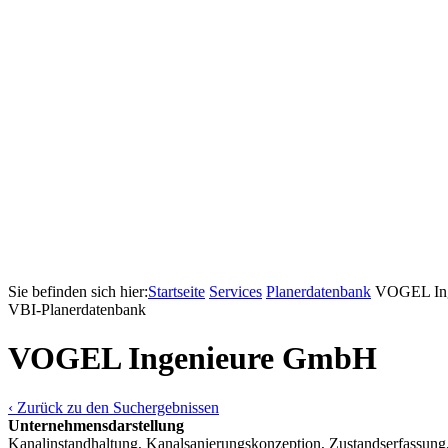
Sie befinden sich hier:
Startseite
Services
Pla­ner­daten­bank
VOGEL In
VBI-Pla­ner­daten­bank
VOGEL Ingenieure GmbH
‹ Zurück zu den Suchergebnissen
Unternehmensdarstellung
Kanalinstandhaltung, Kanalsanierungskonzeption, Zustandserfassung