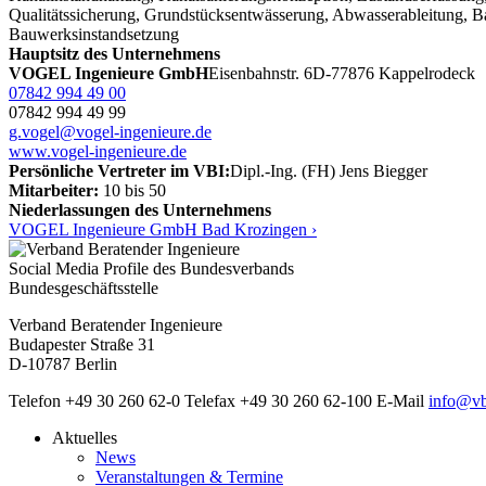
Qualitätssicherung, Grundstücksentwässerung, Abwasserableitung, B
Bauwerksinstandsetzung
Hauptsitz des Unternehmens
VOGEL Ingenieure GmbH
Eisenbahnstr. 6
D-77876 Kappelrodeck
07842 994 49 00
07842 994 49 99
g.vogel@vogel-ingenieure.de
www.vogel-ingenieure.de
Persönliche Vertreter im VBI:
Dipl.-Ing. (FH) Jens Biegger
Mitarbeiter:
10 bis 50
Niederlassungen des Unternehmens
VOGEL Ingenieure GmbH Bad Krozingen ›
Social Media Profile des Bundesverbands
Bundesgeschäftsstelle
Verband Beratender Ingenieure
Budapester Straße 31
D-10787 Berlin
Telefon
+49 30 260 62-0
Telefax
+49 30 260 62-100
E-Mail
info@vb
Aktuelles
News
Veranstaltungen & Termine