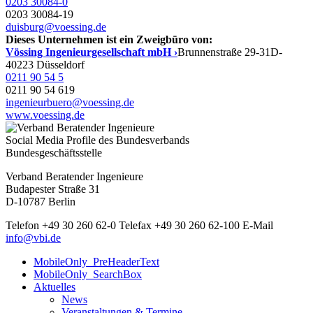
0203 30084-0
0203 30084-19
duisburg@voessing.de
Dieses Unternehmen ist ein Zweigbüro von:
Vössing Ingenieurgesellschaft mbH ›
Brunnenstraße 29-31
D-
40223 Düsseldorf
0211 90 54 5
0211 90 54 619
ingenieurbuero@voessing.de
www.voessing.de
Social Media Profile des Bundesverbands
Bundesgeschäftsstelle
Verband Beratender Ingenieure
Budapester Straße 31
D-10787 Berlin
Telefon
+49 30 260 62-0
Telefax
+49 30 260 62-100
E-Mail
info@vbi.de
MobileOnly_PreHeaderText
MobileOnly_SearchBox
Aktuelles
News
Veranstaltungen & Termine