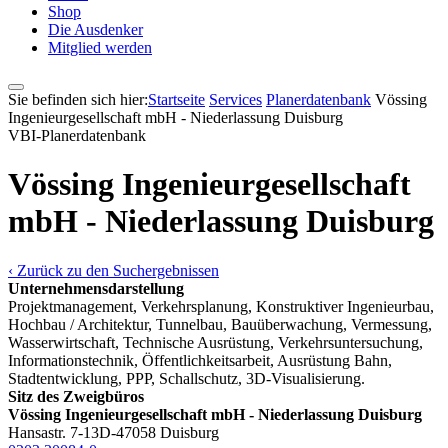
Shop
Die Ausdenker
Mitglied werden
Sie befinden sich hier:
Startseite
Services
Pla­ner­daten­bank
Vössing
Ingenieurgesellschaft mbH - Niederlassung Duisburg
VBI-Pla­ner­daten­bank
Vössing Ingenieurgesellschaft
mbH - Niederlassung Duisburg
‹ Zurück zu den Suchergebnissen
Unternehmensdarstellung
Projektmanagement, Verkehrsplanung, Konstruktiver Ingenieurbau,
Hochbau / Architektur, Tunnelbau, Bauüberwachung, Vermessung,
Wasserwirtschaft, Technische Ausrüstung, Verkehrsuntersuchung,
Informationstechnik, Öffentlichkeitsarbeit, Ausrüstung Bahn,
Stadtentwicklung, PPP, Schallschutz, 3D-Visualisierung.
Sitz des Zweigbüros
Vössing Ingenieurgesellschaft mbH - Niederlassung Duisburg
Hansastr. 7-13
D-47058 Duisburg