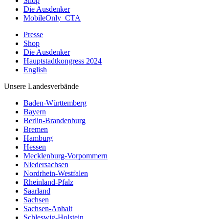
Shop
Die Ausdenker
MobileOnly_CTA
Presse
Shop
Die Ausdenker
Hauptstadtkongress 2024
English
Unsere Landesverbände
Baden-Württemberg
Bayern
Berlin-Brandenburg
Bremen
Hamburg
Hessen
Mecklenburg-Vorpommern
Niedersachsen
Nordrhein-Westfalen
Rheinland-Pfalz
Saarland
Sachsen
Sachsen-Anhalt
Schleswig-Holstein