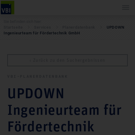
Sie befinden sich hier:
Startseite
Services
Pla­ner­daten­bank
UPDOWN
Ingenieurteam für Fördertechnik GmbH
‹ Zurück zu den Suchergebnissen
VBI-PLA­NER­DATEN­BANK
UPDOWN
Ingenieurteam für
Fördertechnik