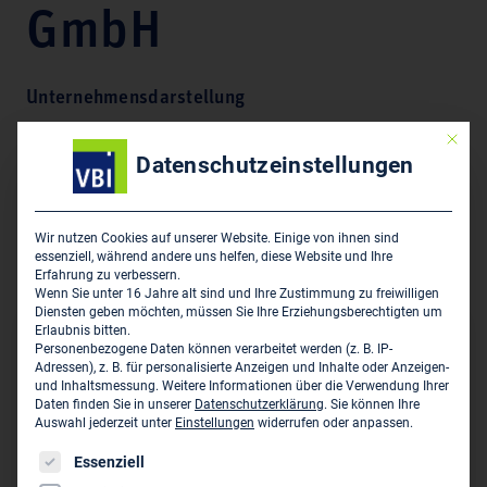
GmbH
Unternehmensdarstellung
Mit die
Herstellerunabhängige Planung für Aufzüge,
Datenschutzeinstellungen
Fahrtreppen und Fassadenbefahranlagen inkl.
Bauleitung und Objektbetreuung, Beratung,
Begutachtung, Liftmanagement, Verwaltung,
Wir nutzen Cookies auf unserer Website. Einige von ihnen sind
Kostenoptimierung für Personenaufzüge und
essenziell, während andere uns helfen, diese Website und Ihre
Lastenaufzüge
Erfahrung zu verbessern.
Wenn Sie unter 16 Jahre alt sind und Ihre Zustimmung zu freiwilligen
Diensten geben möchten, müssen Sie Ihre Erziehungsberechtigten um
Erlaubnis bitten.
Hauptsitz des Unternehmens
Personenbezogene Daten können verarbeitet werden (z. B. IP-
Adressen), z. B. für personalisierte Anzeigen und Inhalte oder Anzeigen-
und Inhaltsmessung.
Weitere Informationen über die Verwendung Ihrer
UPDOWN Ingenieurteam für Fördertechnik GmbH
Daten finden Sie in unserer
Datenschutzerklärung
.
Sie können Ihre
Wichmannstr. 4 (Haus 1)
Auswahl jederzeit unter
Einstellungen
widerrufen oder anpassen.
D-22607 Hamburg
Es folgt eine Liste der Service-Gruppen, für die eine Einwil
Essenziell