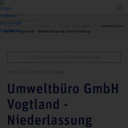
Sie befinden sich hier:
Startseite
Services
Pla­ner­daten­bank
Umweltbüro
GmbH Vogtland - Niederlassung Senftenberg
‹ Zurück zu den Suchergebnissen
VBI-PLA­NER­DATEN­BANK
Umweltbüro GmbH
Vogtland -
Niederlassung