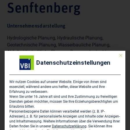
Senftenberg
Unternehmensdarstellung
Hydrologische Planung, Hydraulische Planung,
Geotechnische Planung, Wasserbauliche Planung,
Abfallwirtschaftliche Planung, Baugrundgutachten,
Mit die
Grundwassererkundung, Altlastenerkundung,
Datenschutzeinstellungen
Altlastensanierung, Ökoauditierung, Bodenphysikalische
Untersuchungen, Grundwassermessnetze,
Oberflächenwassermessnetze,
Wir nutzen Cookies auf unserer Website. Einige von ihnen sind
essenziell, während andere uns helfen, diese Website und Ihre
Erfahrung zu verbessern.
Wenn Sie unter 16 Jahre alt sind und Ihre Zustimmung zu freiwilligen
Sitz des Zweigbüros
Diensten geben möchten, müssen Sie Ihre Erziehungsberechtigten um
Erlaubnis bitten.
Umweltbüro GmbH Vogtland - Niederlassung
Personenbezogene Daten können verarbeitet werden (z. B. IP-
Adressen), z. B. für personalisierte Anzeigen und Inhalte oder Anzeigen-
Senftenberg
und Inhaltsmessung.
Weitere Informationen über die Verwendung Ihrer
Knappenstr. 1
Daten finden Sie in unserer
Datenschutzerklärung
.
Sie können Ihre