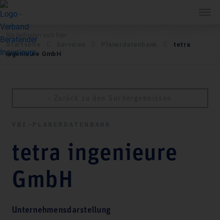
Sie befinden sich hier:
Startseite
Services
Pla­ner­daten­bank
tetra
ingenieure GmbH
‹ Zurück zu den Suchergebnissen
VBI-PLA­NER­DATEN­BANK
tetra ingenieure
GmbH
Unternehmensdarstellung