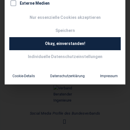
Externe Medien
www.tetra-ingenieure.de
Nur essenzielle Cookies akzeptieren
Persönliche Vertreter im VBI:
Speichern
Dipl.-Ing. Detlef Herbst
10 bis 50
Mitarbeiter:
Okay, einverstanden!
Individuelle Datenschutzeinstellungen
Cookie-Details
Datenschutzerklärung
Impressum
Social Media Profile des Bundesverbands