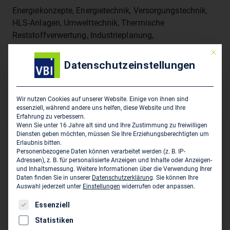
Energiekonzepte, Energietechnik, Versorgungstechnik,
HLS-Anlagen, Umwelttechnik, Thermische
Reststoffverwertung, Industrieplanung,
Projektmanagement, Genehmigungsverfahren,
Mit die
Netzberechnungen, KWK-Anlagen, Elektrotechnik,
Datenschutzeinstellungen
Lastmanagement, Facility-Management,
Contractingkonzepte, Fördermittelbeschaffung,
Druckluftanlagen
Wir nutzen Cookies auf unserer Website. Einige von ihnen sind
essenziell, während andere uns helfen, diese Website und Ihre
Erfahrung zu verbessern.
Wenn Sie unter 16 Jahre alt sind und Ihre Zustimmung zu freiwilligen
Hauptsitz des Unternehmens
Diensten geben möchten, müssen Sie Ihre Erziehungsberechtigten um
Erlaubnis bitten.
Personenbezogene Daten können verarbeitet werden (z. B. IP-
tetra ingenieure GmbH
Adressen), z. B. für personalisierte Anzeigen und Inhalte oder Anzeigen-
Rosa-Luxemburg-Str. 30
und Inhaltsmessung.
Weitere Informationen über die Verwendung Ihrer
D-16816 Neuruppin
Daten finden Sie in unserer
Datenschutzerklärung
.
Sie können Ihre
Auswahl jederzeit unter
Einstellungen
widerrufen oder anpassen.
03391/39620
Es folgt eine Liste der Service-Gruppen, für die eine Einwil
Essenziell
03391/3962-20
Statistiken
info@tetra-ingenieure.de