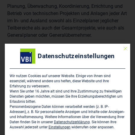
Planung, Überwachung, Koordinierung, Errichtung und
Betrieb von technischen Projekten und Anlagen jeder Art
im In- und Ausland sowohl als Einzelplaner jeglicher
Teilbereiche als auch der Gesamtprojekte, wie auch als
Generalplaner oder Generalübernehmer.
Mit die
Datenschutzeinstellungen
Sitz des Zweigbüros
TECON Engineering S.R.L.
Strada Negru Voda Nr. 16
Wir nutzen Cookies auf unserer Website. Einige von ihnen sind
essenziell, während andere uns helfen, diese Website und Ihre
RO-100149 Ploiesti
Erfahrung zu verbessern.
Wenn Sie unter 16 Jahre alt sind und Ihre Zustimmung zu freiwilligen
0040 344 401 333
Diensten geben möchten, müssen Sie Ihre Erziehungsberechtigten um
Erlaubnis bitten.
romania@tecon.at
Personenbezogene Daten können verarbeitet werden (z. B. IP-
Adressen), z. B. für personalisierte Anzeigen und Inhalte oder Anzeigen-
www.lif.com
und Inhaltsmessung.
Weitere Informationen über die Verwendung Ihrer
Daten finden Sie in unserer
Datenschutzerklärung
.
Sie können Ihre
Auswahl jederzeit unter
Einstellungen
widerrufen oder anpassen.