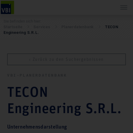
Sie befinden sich hier:
Startseite
Services
Pla­ner­daten­bank
TECON
Engineering S.R.L.
‹ Zurück zu den Suchergebnissen
VBI-PLA­NER­DATEN­BANK
TECON
Engineering S.R.L.
Unternehmensdarstellung