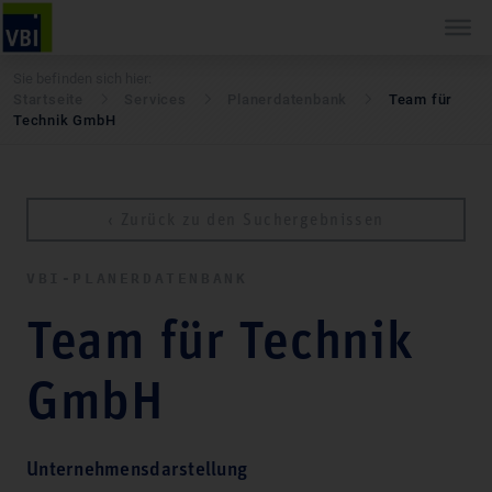
Sie befinden sich hier:
Startseite
Services
Pla­ner­daten­bank
Team für
Technik GmbH
‹ Zurück zu den Suchergebnissen
VBI-PLA­NER­DATEN­BANK
Team für Technik
GmbH
Unternehmensdarstellung