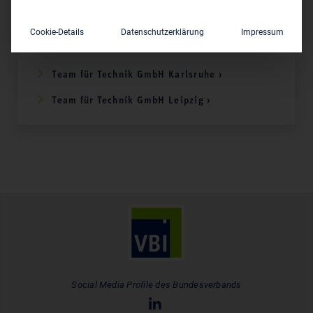
Team für Technik GmbH Nürnberg ›
Cookie-Details
Datenschutzerklärung
Impressum
Team für Technik GmbH Berlin ›
Team für Technik GmbH Karlsruhe ›
Team für Technik GmbH Leipzig ›
Social Media Profile des Bundesverbands