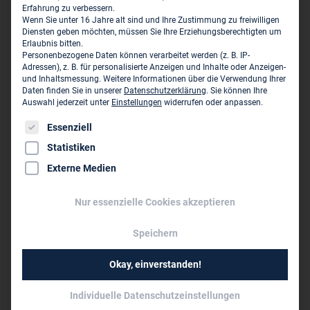
Hauptsitz des Unternehmens
Erfahrung zu verbessern.
Wenn Sie unter 16 Jahre alt sind und Ihre Zustimmung zu freiwilligen
Team für Technik GmbH
Diensten geben möchten, müssen Sie Ihre Erziehungsberechtigten um
Erlaubnis bitten.
Zielstattstraße 11
Personenbezogene Daten können verarbeitet werden (z. B. IP-
D-81379 München
Adressen), z. B. für personalisierte Anzeigen und Inhalte oder Anzeigen-
und Inhaltsmessung.
Weitere Informationen über die Verwendung Ihrer
Daten finden Sie in unserer
Datenschutzerklärung
.
Sie können Ihre
089 89 14 61 0
Auswahl jederzeit unter
Einstellungen
widerrufen oder anpassen.
muenchen@tftgmbh.de
Es folgt eine Liste der Service-Gruppen, für die eine Einwil
Essenziell
www.tftgmbh.de
Statistiken
Externe Medien
Persönliche Vertreter im VBI:
Dr.-Ing. Klaus Jensch
Nur essenzielle Cookies akzeptieren
Dipl.-Wirt.-Ing. (FH) Christian Eberl
Dipl.-Ing., M.Sc. Maximilian Walch
Speichern
Dipl.-Wirtsch.-Ing. Sarah Tax
Dipl.-Ing. Simon Winkler
Okay, einverstanden!
Individuelle Datenschutzeinstellungen
Niederlassungen des Unternehmens