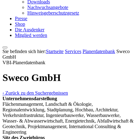
Downloads
Nachwuchsangebote
Hinweisgeberschutzgesetz
Presse
Shop
Die Ausdenker
Mitglied werden
Sie befinden sich hier:
Startseite
Services
Pla­ner­daten­bank
Sweco
GmbH
VBI-Pla­ner­daten­bank
Sweco GmbH
‹ Zurück zu den Suchergebnissen
Unternehmensdarstellung
Flächenmanagement, Landschaft & Ökologie,
Regionalentwicklung, Stadtplanung, Hochbau, Architektur,
Verkehrsinfrastruktur, Ingenieurbauwerke, Wasserbauwerke,
Wasser- & Abwasserwirtschaft, Energietechnik, Abfallwirtschaft &
Geotechnik, Projektmanagement, International Consulting &
Engineering
Sitz des Zweigbüros