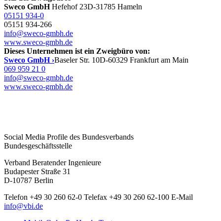
Sweco GmbH
Hefehof 23
D-31785 Hameln
05151 934-0
05151 934-266
info@sweco-gmbh.de
www.sweco-gmbh.de
Dieses Unternehmen ist ein Zweigbüro von:
Sweco GmbH ›
Baseler Str. 10
D-60329 Frankfurt am Main
069 959 21 0
info@sweco-gmbh.de
www.sweco-gmbh.de
Social Media Profile des Bundesverbands
Bundesgeschäftsstelle
Verband Beratender Ingenieure
Budapester Straße 31
D-10787 Berlin
Telefon
+49 30 260 62-0
Telefax
+49 30 260 62-100
E-Mail
info@vbi.de