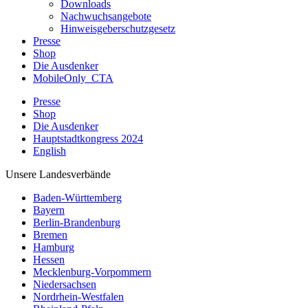
Downloads
Nachwuchsangebote
Hinweisgeberschutzgesetz
Presse
Shop
Die Ausdenker
MobileOnly_CTA
Presse
Shop
Die Ausdenker
Hauptstadtkongress 2024
English
Unsere Landesverbände
Baden-Württemberg
Bayern
Berlin-Brandenburg
Bremen
Hamburg
Hessen
Mecklenburg-Vorpommern
Niedersachsen
Nordrhein-Westfalen