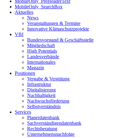
MobileOnly_PreHeaderText
MobileOnly_SearchBox
Aktuelles
News
Veranstaltungen & Termine
Innovative Klimaschutzprojekte
VBI
Bundesvorstand & Geschäftsstelle
Mitgliedschaft
High Potentials
Landesverbände
Internationales
Magazin
Positionen
Vergabe & Vergütung
Infrastruktur
Digitalisierung
Nachhaltigkeit
Nachwuchsförderung
Selbstverständnis
Services
Planerdatenbank
Sachverständigendatenbank
Rechtsberatung
Unternehmensnachfolge