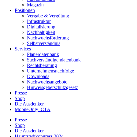
Magazin
Positionen
Vergabe & Vergütung
Infrastruktur
Digitalisierung
Nachhaltigkeit
Nachwuchsförderung
Selbstverständnis
Services
Planerdatenbank
Sachverständigendatenbank
Rechtsberatung
Unternehmensnachfolge
Downloads
Nachwuchsangebote
Hinweisgeberschutzgesetz
Presse
Shop
Die Ausdenker
MobileOnly_CTA
Presse
Shop
Die Ausdenker
Hauptstadtkongress 2024