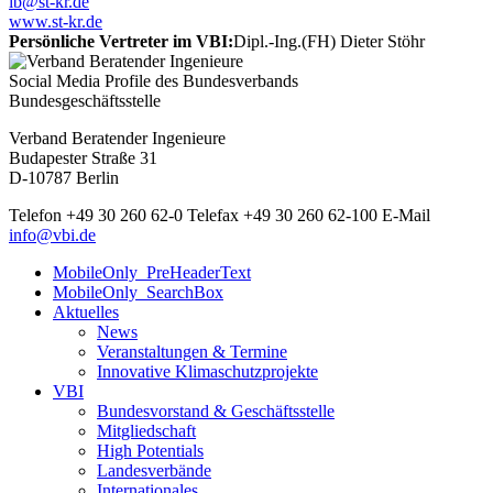
ib@st-kr.de
www.st-kr.de
Persönliche Vertreter im VBI:
Dipl.-Ing.(FH) Dieter Stöhr
Social Media Profile des Bundesverbands
Bundesgeschäftsstelle
Verband Beratender Ingenieure
Budapester Straße 31
D-10787 Berlin
Telefon
+49 30 260 62-0
Telefax
+49 30 260 62-100
E-Mail
info@vbi.de
MobileOnly_PreHeaderText
MobileOnly_SearchBox
Aktuelles
News
Veranstaltungen & Termine
Innovative Klimaschutzprojekte
VBI
Bundesvorstand & Geschäftsstelle
Mitgliedschaft
High Potentials
Landesverbände
Internationales