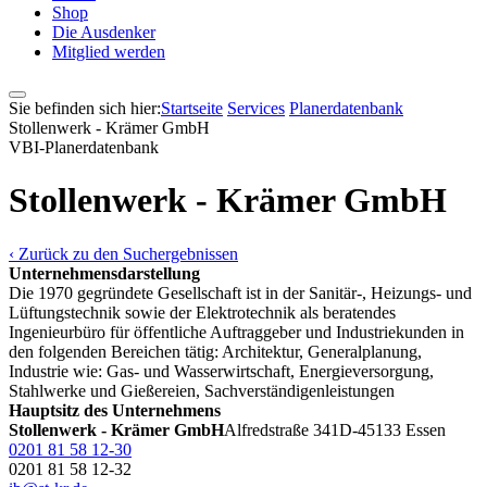
Shop
Die Ausdenker
Mitglied werden
Sie befinden sich hier:
Startseite
Services
Pla­ner­daten­bank
Stollenwerk - Krämer GmbH
VBI-Pla­ner­daten­bank
Stollenwerk - Krämer GmbH
‹ Zurück zu den Suchergebnissen
Unternehmensdarstellung
Die 1970 gegründete Gesellschaft ist in der Sanitär-, Heizungs- und
Lüftungstechnik sowie der Elektrotechnik als beratendes
Ingenieurbüro für öffentliche Auftraggeber und Industriekunden in
den folgenden Bereichen tätig: Architektur, Generalplanung,
Industrie wie: Gas- und Wasserwirtschaft, Energieversorgung,
Stahlwerke und Gießereien, Sachverständigenleistungen
Hauptsitz des Unternehmens
Stollenwerk - Krämer GmbH
Alfredstraße 341
D-45133 Essen
0201 81 58 12-30
0201 81 58 12-32