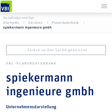
Sie befinden sich hier:
Startseite
Services
Pla­ner­daten­bank
spiekermann ingenieure gmbh
‹ Zurück zu den Suchergebnissen
VBI-PLA­NER­DATEN­BANK
spiekermann
ingenieure gmbh
Unternehmensdarstellung