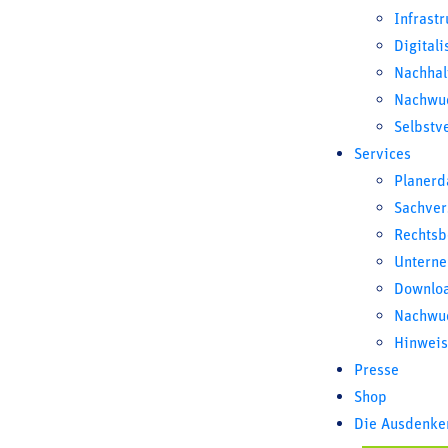
für Bauwesen
Infrastr
Digitali
mbH
Nachhal
Nachwu
Unternehmensdarstellung
Selbstv
Services
Konstruktiver Ingenieurbau, Hochbau, Tiefbau,
Planerd
Brückenbau, Gutachten, Bauphysik (Schallschutz,
Wärmeschutz und Brandschutz), Prüfingenieur für
Sachver
Baustatik,
Rechtsb
Unterne
Hauptsitz des Unternehmens
Downlo
Nachwu
Schweickhardt & Erchinger - Ingenieurgesellschaft
Hinweis
für Bauwesen mbH
In Wöhrden 2 - 4
Presse
D-78532 Tuttlingen
Shop
Die Ausdenke
07461/96660