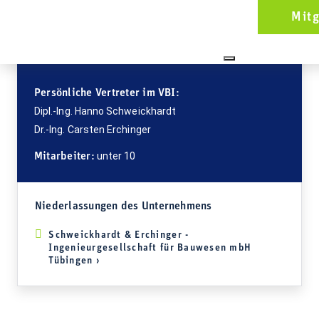
07461/9666-50
Mit
info@se-ingenieure.de
www.se-ingenieure.de
Persönliche Vertreter im VBI:
Dipl.-Ing. Hanno Schweickhardt
Dr.-Ing. Carsten Erchinger
unter 10
Mitarbeiter:
Niederlassungen des Unternehmens
Schweickhardt & Erchinger -
Ingenieurgesellschaft für Bauwesen mbH
Tübingen ›