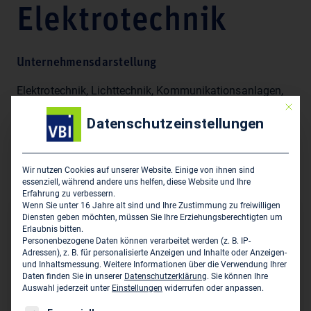
Elektrotechnik
Unternehmensdarstellung
Elektrotechnik, Lichttechnik, Kommunikationsanlagen,
Nachrichtentechnik, Datenleitungsnetze,
Mit die
Datenschutzeinstellungen
Blitzschutzanlagen, Aufzugsanlagen, Energieberatung,
Beratung, Planung, Gutachten, Bauüberwachung,
Fachliche Zertifizierung nach DIN 14675, Zertifiziertes
Wir nutzen Cookies auf unserer Website. Einige von ihnen sind
Qualitätsmanagementsystem nach DIN ISO 9001
essenziell, während andere uns helfen, diese Website und Ihre
Erfahrung zu verbessern.
Wenn Sie unter 16 Jahre alt sind und Ihre Zustimmung zu freiwilligen
Diensten geben möchten, müssen Sie Ihre Erziehungsberechtigten um
Hauptsitz des Unternehmens
Erlaubnis bitten.
Personenbezogene Daten können verarbeitet werden (z. B. IP-
Schröder & Partner - Beratende Ingenieure VBI für
Adressen), z. B. für personalisierte Anzeigen und Inhalte oder Anzeigen-
und Inhaltsmessung.
Weitere Informationen über die Verwendung Ihrer
Elektrotechnik
Daten finden Sie in unserer
Datenschutzerklärung
.
Sie können Ihre
Schillerstraße 81
Auswahl jederzeit unter
Einstellungen
widerrufen oder anpassen.
D-33609 Bielefeld
Es folgt eine Liste der Service-Gruppen, für die eine Einwil