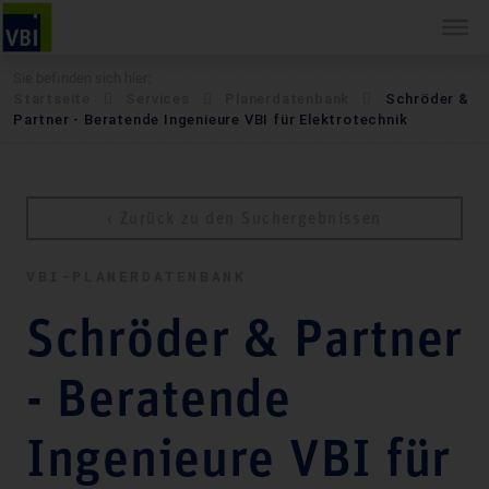
Sie befinden sich hier:
Startseite
Services
Pla­ner­daten­bank
Schröder &
Partner - Beratende Ingenieure VBI für Elektrotechnik
‹ Zurück zu den Suchergebnissen
VBI-PLA­NER­DATEN­BANK
Schröder & Partner
- Beratende
Ingenieure VBI für