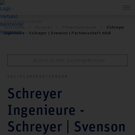
Sie befinden sich hier:
Startseite
Services
Pla­ner­daten­bank
Schreyer
Ingenieure - Schreyer | Svenson | Partnerschaft mbB
‹ Zurück zu den Suchergebnissen
VBI-PLA­NER­DATEN­BANK
Schreyer
Ingenieure -
Schreyer | Svenson