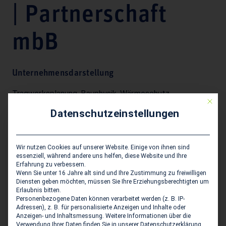
| Partnerschaft
mbB
Unternehmensdarstellung
Tragwerksplanung, Bauphysik, Wärmeschutz,
Mit die
Schallschutz, Brandschutz, Ausführungsplanung,
Datenschutzeinstellungen
Bauleitung,
Wir nutzen Cookies auf unserer Website. Einige von ihnen sind
Sitz des Zweigbüros
essenziell, während andere uns helfen, diese Website und Ihre
Erfahrung zu verbessern.
Schreyer Ingenieure - Schreyer | Svenson |
Wenn Sie unter 16 Jahre alt sind und Ihre Zustimmung zu freiwilligen
Diensten geben möchten, müssen Sie Ihre Erziehungsberechtigten um
Partnerschaft mbB
Erlaubnis bitten.
Kreuzweg 9
Personenbezogene Daten können verarbeitet werden (z. B. IP-
Adressen), z. B. für personalisierte Anzeigen und Inhalte oder
D-23558 Lübeck
Anzeigen- und Inhaltsmessung.
Weitere Informationen über die
Verwendung Ihrer Daten finden Sie in unserer
Datenschutzerklärung
.