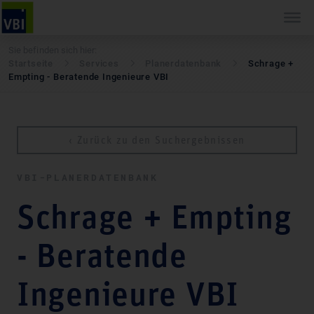
Sie befinden sich hier:
Startseite
Services
Pla­ner­daten­bank
Schrage +
Empting - Beratende Ingenieure VBI
‹ Zurück zu den Suchergebnissen
VBI-PLA­NER­DATEN­BANK
Schrage + Empting
- Beratende
Ingenieure VBI