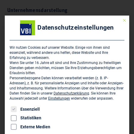
Unternehmensdarstellung
Mit die
Gastechnik, Wassertechnik, Abwassertechnik,
Datenschutzeinstellungen
Feuerlöschtechnik, Wärmeversorgung,
Brauchwassererwärmungsanlagen, Raumlufttechnik,
Kältetechnik, Beratung, Planung, Gutachten,
Wir nutzen Cookies auf unserer Website. Einige von ihnen sind
Projektmanagement, Bauüberwachung,
essenziell, während andere uns helfen, diese Website und Ihre
Erfahrung zu verbessern.
Wenn Sie unter 16 Jahre alt sind und Ihre Zustimmung zu freiwilligen
Diensten geben möchten, müssen Sie Ihre Erziehungsberechtigten um
Hauptsitz des Unternehmens
Erlaubnis bitten.
Personenbezogene Daten können verarbeitet werden (z. B. IP-
Adressen), z. B. für personalisierte Anzeigen und Inhalte oder Anzeigen-
Schrage + Empting - Beratende Ingenieure VBI
und Inhaltsmessung.
Weitere Informationen über die Verwendung Ihrer
Heubingstraße 37
Daten finden Sie in unserer
Datenschutzerklärung
.
Sie können Ihre
D-58135 Hagen
Auswahl jederzeit unter
Einstellungen
widerrufen oder anpassen.
Es folgt eine Liste der Service-Gruppen, für die eine Einwil
Essenziell
02331/484100
Statistiken
02331/45740
Externe Medien
info@schrage-empting.de