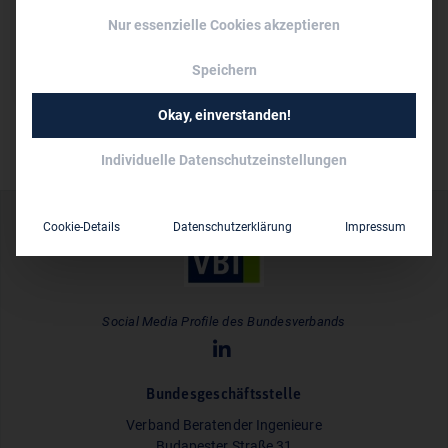
Nur essenzielle Cookies akzeptieren
Persönliche Vertreter im VBI:
Dipl.-Ing. Michael Empting
Speichern
Okay, einverstanden!
Individuelle Datenschutzeinstellungen
Cookie-Details
Datenschutzerklärung
Impressum
Social Media Profile des Bundesverbands
Bundesgeschäftsstelle
Verband Beratender Ingenieure
Budapester Straße 31