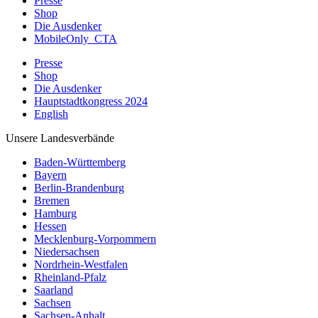
Presse
Shop
Die Ausdenker
MobileOnly_CTA
Presse
Shop
Die Ausdenker
Hauptstadtkongress 2024
English
Unsere Landesverbände
Baden-Württemberg
Bayern
Berlin-Brandenburg
Bremen
Hamburg
Hessen
Mecklenburg-Vorpommern
Niedersachsen
Nordrhein-Westfalen
Rheinland-Pfalz
Saarland
Sachsen
Sachsen-Anhalt