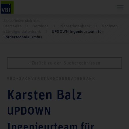
Sie befinden sich hier:
Startseite
Services
Pla­ner­daten­bank
Sach­ver­
stän­di­gen­daten­bank
UPDOWN Ingenieurteam für
Fördertechnik GmbH
‹ Zurück zu den Suchergebnissen
VBI-SACH­VER­STÄN­DI­GEN­DATEN­BANK
Karsten Balz
UPDOWN
Ingenieurteam für