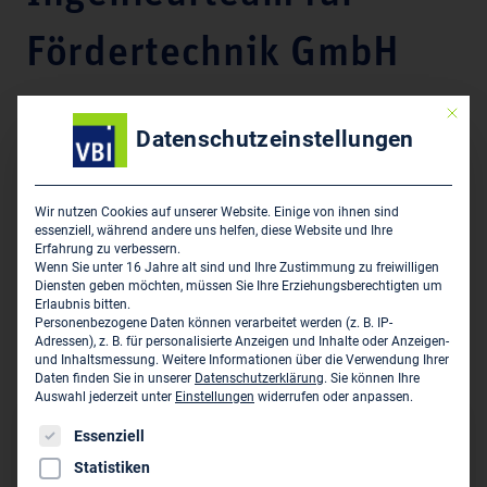
Fördertechnik GmbH
Mit die
Sachverständigenleistungen des Mitglieds:
Datenschutzeinstellungen
Förder- und Lagertechnik: Aufzugsanlagen und
Fahrtreppen
Wir nutzen Cookies auf unserer Website. Einige von ihnen sind
essenziell, während andere uns helfen, diese Website und Ihre
Erfahrung zu verbessern.
Tenor:
Wenn Sie unter 16 Jahre alt sind und Ihre Zustimmung zu freiwilligen
Diensten geben möchten, müssen Sie Ihre Erziehungsberechtigten um
Erlaubnis bitten.
Fördertechnik: Gutachten für Aufzugsanlagen und
Personenbezogene Daten können verarbeitet werden (z. B. IP-
Fahrtreppen, Fahrsteige Zertifiziert durch EUcert und
Adressen), z. B. für personalisierte Anzeigen und Inhalte oder Anzeigen-
und Inhaltsmessung.
Weitere Informationen über die Verwendung Ihrer
Mitglied im BDSF für Fördertechnik
Daten finden Sie in unserer
Datenschutzerklärung
.
Sie können Ihre
Auswahl jederzeit unter
Einstellungen
widerrufen oder anpassen.
Es folgt eine Liste der Service-Gruppen, für die eine Einwil
Essenziell
Sitz des Sachverständigen
Statistiken
Karsten Balz