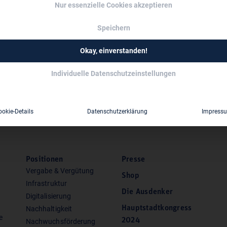
Nur essenzielle Cookies akzeptieren
Speichern
Okay, einverstanden!
grundverformungen durch IHK
Individuelle Datenschutzeinstellungen
ookie-Details
Datenschutzerklärung
Impress
Positionen
Presse
Vergabe & Vergütung
Shop
Infrastruktur
Die Ausdenker
Digitalisierung
Hauptstadtkongress
Nachhaltigkeit
e
2024
Nachwuchsförderung