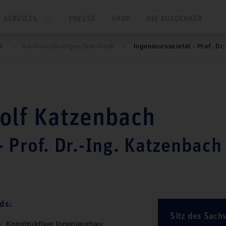
SERVICES
PRESSE
SHOP
DIE AUSDENKER
nk
Sach­ver­stän­di­gen­daten­bank
Ingenieursozietät - Prof. D
Rolf Katzenbach
- Prof. Dr.-Ing. Katzenbach
ds:
Sitz des Sach
Konstruktiver Ingenieurbau: