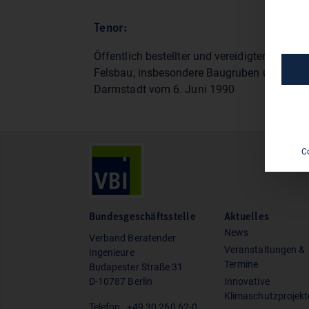
Tenor:
Öffentlich bestellter und vereidigter Sachverständiger für Grund- und
Felsbau, insbesondere Baugruben und Bau
Darmstadt vom 6. Juni 1990
C
Bundesgeschäftsstelle
Aktuelles
News
Verband Beratender
Veranstaltungen &
Ingenieure
Termine
Budapester Straße 31
D-10787 Berlin
Innovative
Klimaschutzprojekt
Telefon
+49 30 260 62-0