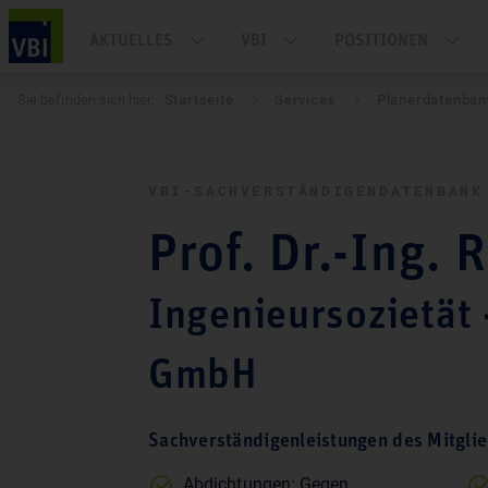
AKTUELLES
VBI
POSITIONEN
Sie befinden sich hier:
Startseite
Services
Pla­ner­daten­ba
VBI-SACH­VER­STÄN­DI­GEN­DATEN­BANK
Prof. Dr.-Ing. 
Ingenieursozietät 
GmbH
Sachverständigenleistungen des Mitglie
Abdichtungen: Gegen