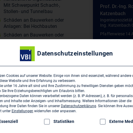
Mit Schwerpunkt Schacht-,
Prof. Dr.-Ing. R
Stollen- und Tunnelbau
Katzenbach
Schäden an Bauwerken oder
Ingenieursozietät 
Ing. Katzenbach
Anlagen: Bei Hochbauten
Pfaffenwiese 14 
Schäden an Bauwerken oder
Anlagen: Bei
D-65931 Frankfu
Ingenieurhochbauten
Datenschutzeinstellungen
Schäden an Bauwerken oder
Anlagen: Bei Tiefbauten
Technische Ausrüstung:
zen Cookies auf unserer Website. Einige von ihnen sind essenziell, während andere
Alternative Energien
 diese Website und Ihre Erfahrung zu verbessern.
Umweltschutz:
e unter 16 Jahre alt sind und Ihre Zustimmung zu freiwilligen Diensten geben möc
Sie Ihre Erziehungsberechtigten um Erlaubnis bitten.
Deponietechnik
nbezogene Daten können verarbeitet werden (z. B. IP-Adressen), z. B. für personalis
Umweltschutz:
n und Inhalte oder Anzeigen- und Inhaltsmessung.
Weitere Informationen über die
ung Ihrer Daten finden Sie in unserer
Datenschutzerklärung
.
Sie können Ihre Ausw
Erschütterungsschutz
it unter
Einstellungen
widerrufen oder anpassen.
Umweltschutz:
lgt eine Liste der Service-Gruppen, für die eine Einwilligung erte
Grundwasserschutz
Essenziell
Statistiken
Externe Med