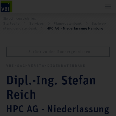
Sie befinden sich hier:
Startseite
Services
Pla­ner­daten­bank
Sach­ver­
stän­di­gen­daten­bank
HPC AG - Niederlassung Hamburg
‹ Zurück zu den Suchergebnissen
VBI-SACH­VER­STÄN­DI­GEN­DATEN­BANK
Dipl.-Ing. Stefan
Reich
HPC AG - Niederlassung