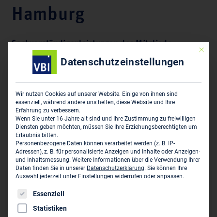
Hamburg
Sachverständigenleistungen des Mitglieds:
Mit die
Datenschutzeinstellungen
Geotechnik: Grundbau
Geotechnik: Erdbau
Wir nutzen Cookies auf unserer Website. Einige von ihnen sind
essenziell, während andere uns helfen, diese Website und Ihre
Erfahrung zu verbessern.
Tenor:
Wenn Sie unter 16 Jahre alt sind und Ihre Zustimmung zu freiwilligen
Diensten geben möchten, müssen Sie Ihre Erziehungsberechtigten um
Erlaubnis bitten.
Von der Handelskammer Hamburg öffentlich bestellter
Personenbezogene Daten können verarbeitet werden (z. B. IP-
und vereidigter Sachverständiger für Erd- und Grundbau.
Adressen), z. B. für personalisierte Anzeigen und Inhalte oder Anzeigen-
und Inhaltsmessung.
Weitere Informationen über die Verwendung Ihrer
Daten finden Sie in unserer
Datenschutzerklärung
.
Sie können Ihre
Auswahl jederzeit unter
Einstellungen
widerrufen oder anpassen.
Sitz des Sachverständigen
Es folgt eine Liste der Service-Gruppen, für die eine Einwil
Essenziell
Dipl.-Ing. Stefan Reich
Statistiken
HPC AG - Niederlassung Hamburg