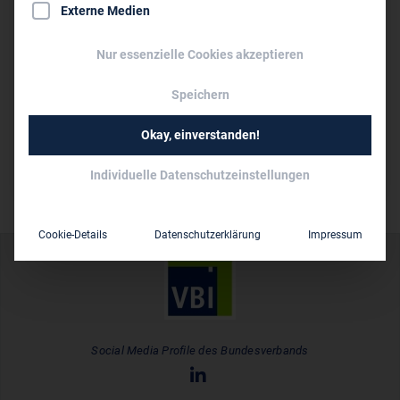
Externe Medien
Blücherstraße 11
D-22767 Hamburg
Nur essenzielle Cookies akzeptieren
040 41 09 60 80
Speichern
040 41 09 60 99
stefan.reich@hpc.ag
Okay, einverstanden!
www.hpc.ag
Individuelle Datenschutzeinstellungen
Cookie-Details
Datenschutzerklärung
Impressum
Social Media Profile des Bundesverbands