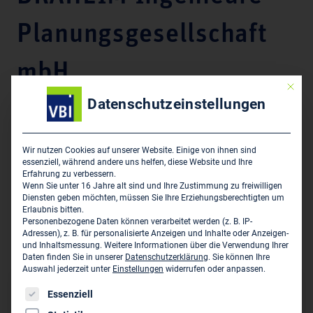
Planungsgesellschaft
mbH
Mit die
Datenschutzeinstellungen
Sachverständigenleistungen des Mitglieds:
Bauphysik: Schallschutz
Wir nutzen Cookies auf unserer Website. Einige von ihnen sind
essenziell, während andere uns helfen, diese Website und Ihre
Erfahrung zu verbessern.
Wenn Sie unter 16 Jahre alt sind und Ihre Zustimmung zu freiwilligen
Tenor:
Diensten geben möchten, müssen Sie Ihre Erziehungsberechtigten um
Erlaubnis bitten.
Personenbezogene Daten können verarbeitet werden (z. B. IP-
Von der Ingenieurkammer-Bau NW staatlich anerkannter
Adressen), z. B. für personalisierte Anzeigen und Inhalte oder Anzeigen-
Sachverständiger für Schall- und Wärmeschutz.
und Inhaltsmessung.
Weitere Informationen über die Verwendung Ihrer
Daten finden Sie in unserer
Datenschutzerklärung
.
Sie können Ihre
Auswahl jederzeit unter
Einstellungen
widerrufen oder anpassen.
Sitz des Sachverständigen
Es folgt eine Liste der Service-Gruppen, für die eine Einwil
Essenziell