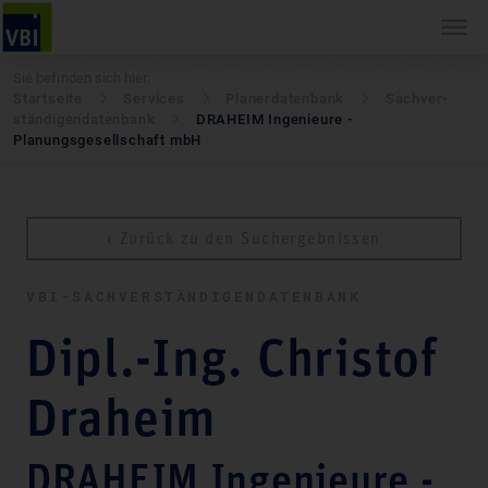
Sie befinden sich hier:
Startseite
Services
Pla­ner­daten­bank
Sach­ver­
stän­di­gen­daten­bank
DRAHEIM Ingenieure -
Planungsgesellschaft mbH
‹ Zurück zu den Suchergebnissen
VBI-SACH­VER­STÄN­DI­GEN­DATEN­BANK
Dipl.-Ing. Christof
Draheim
DRAHEIM Ingenieure -