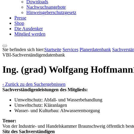
Downloads
Nachwuchsangebote
Hinweisgeberschutzgesetz
Presse
Shop
Die Ausdenker
Mitglied werden
Sie befinden sich hier:
Startseite
Services
Pla­ner­daten­bank
Sach­ver­stä
VBI-Sach­ver­stän­di­gen­daten­bank
Ing. (grad) Wolfgang Hoffmann
‹ Zurück zu den Suchergebnissen
Sachverständigenleistungen des Mitglieds:
Umweltschutz: Abfall- und Wasserbehandlung
Umweltschutz: Kläranlagen
Wasser- und Kulturbau: Abwasserentsorgung
Tenor:
Von der Industrie- und Handelskammer Braunschweig öffentlich beste
Sitz des Sachverständigen