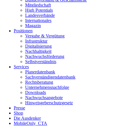
Mitgliedschaft
High Potentials
Landesverbände
Internationales
Magazin
Positionen
Vergabe & Vergütung
Infrastruktur
Digitalisierung
Nachhaltigkeit
Nachwuchsförderung
Selbstverständnis
Services
Planerdatenbank
Sachverständigendatenbank
Rechtsberatung
Unternehmensnachfolge
Downloads
Nachwuchsangebote
Hinweisgeberschutzgesetz
Presse
Shop
Die Ausdenker
MobileOnly_CTA