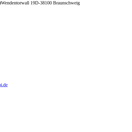
Wendentorwall 19
D-38100 Braunschweig
H
i.de