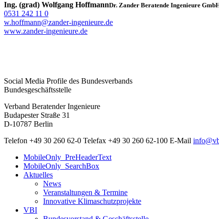
Ing. (grad) Wolfgang Hoffmann
Dr. Zander Beratende Ingenieure Gmb
0531 242 11 0
w.hoffmann@zander-ingenieure.de
www.zander-ingenieure.de
Social Media Profile des Bundesverbands
Bundesgeschäftsstelle
Verband Beratender Ingenieure
Budapester Straße 31
D-10787 Berlin
Telefon
+49 30 260 62-0
Telefax
+49 30 260 62-100
E-Mail
info@vb
MobileOnly_PreHeaderText
MobileOnly_SearchBox
Aktuelles
News
Veranstaltungen & Termine
Innovative Klimaschutzprojekte
VBI
Bundesvorstand & Geschäftsstelle