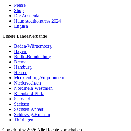
Presse
Shop
Die Ausdenker
Hauptstadtkongress 2024
English
Unsere Landesverbände
Baden-Württemberg
Bayern
Berlin-Brandenburg
Bremen
Hamburg
Hessen
Mecklenburg-Vorpommern
Niedersachsen
Nordrhein-Westfalen
Rheinland-Pfalz
Saarland
Sachsen
Sachsen-Anhalt
Schleswig-Holstein
Thüringen
Copyright © 2026 Alle Rechte vorbehalten.