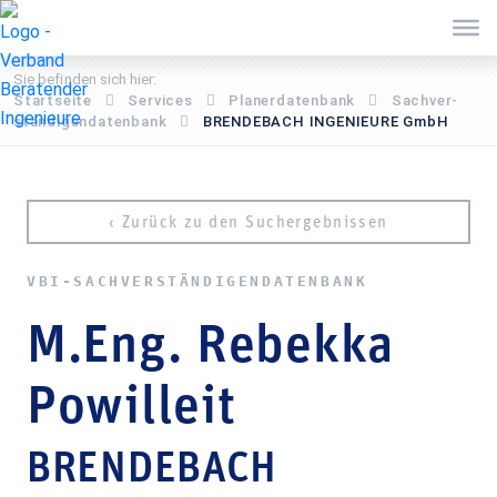
Sie befinden sich hier:
Startseite
Services
Pla­ner­daten­bank
Sach­ver­
stän­di­gen­daten­bank
BRENDEBACH INGENIEURE GmbH
‹ Zurück zu den Suchergebnissen
VBI-SACH­VER­STÄN­DI­GEN­DATEN­BANK
M.Eng. Rebekka
Powilleit
BRENDEBACH