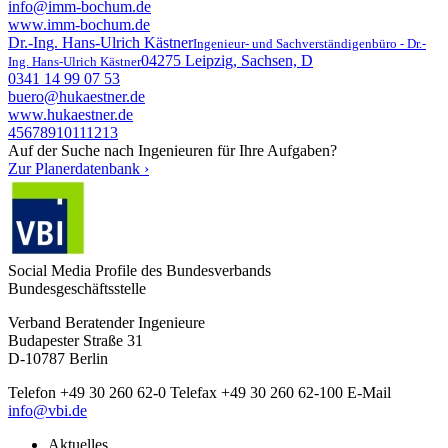
info@imm-bochum.de
www.imm-bochum.de
Dr.-Ing. Hans-Ulrich Kästner
Ingenieur- und Sachverständigenbüro - Dr.-
04275 Leipzig, Sachsen, D
Ing. Hans-Ulrich Kästner
0341 14 99 07 53
buero@hukaestner.de
www.hukaestner.de
4
5
6
7
8
9
10
11
12
13
Auf der Suche nach
Ingenieuren für Ihre Aufgaben?
Zur Planerdatenbank ›
Social Media Profile des Bundesverbands
Bundesgeschäftsstelle
Verband Beratender Ingenieure
Budapester Straße 31
D-10787 Berlin
Telefon
+49 30 260 62-0
Telefax
+49 30 260 62-100
E-Mail
info@vbi.de
Aktuelles