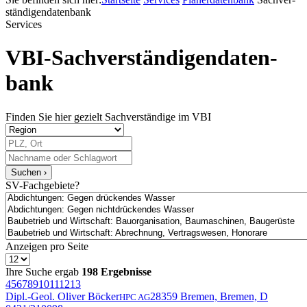
stän­di­gen­daten­bank
Services
VBI-Sach­ver­stän­digen­daten­
bank
Finden Sie hier gezielt Sachverständige im VBI
Suchen ›
SV-Fachgebiete?
Anzeigen pro Seite
Ihre Suche ergab
198 Ergebnisse
4
5
6
7
8
9
10
11
12
13
Dipl.-Geol. Oliver Böcker
28359 Bremen, Bremen, D
HPC AG