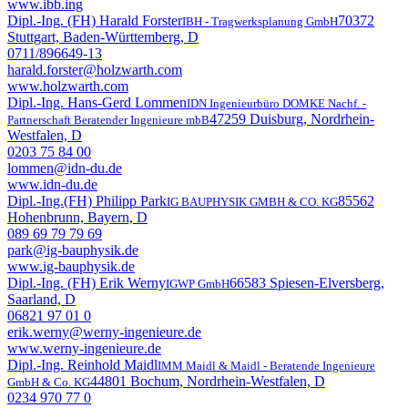
www.ibb.ing
Dipl.-Ing. (FH) Harald Forster
70372
IBH - Tragwerksplanung GmbH
Stuttgart, Baden-Württemberg, D
0711/896649-13
harald.forster@holzwarth.com
www.holzwarth.com
Dipl.-Ing. Hans-Gerd Lommen
IDN Ingenieurbüro DOMKE Nachf. -
47259 Duisburg, Nordrhein-
Partnerschaft Beratender Ingenieure mbB
Westfalen, D
0203 75 84 00
lommen@idn-du.de
www.idn-du.de
Dipl.-Ing.(FH) Philipp Park
85562
IG BAUPHYSIK GMBH & CO. KG
Hohenbrunn, Bayern, D
089 69 79 79 69
park@ig-bauphysik.de
www.ig-bauphysik.de
Dipl.-Ing. (FH) Erik Werny
66583 Spiesen-Elversberg,
IGWP GmbH
Saarland, D
06821 97 01 0
erik.werny@werny-ingenieure.de
www.werny-ingenieure.de
Dipl.-Ing. Reinhold Maidl
IMM Maidl & Maidl - Beratende Ingenieure
44801 Bochum, Nordrhein-Westfalen, D
GmbH & Co. KG
0234 970 77 0