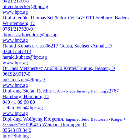
0421/210098
oliver.boecker@hpc.ag
www.hpc.ag
Dipl.-Geoök. Thomas Schöndorf
79110 Freiburg, Baden-
HPC AG
Württemberg, D
0761/217520-0
thomas.schoendorf@hpc.ag
www.hpc.ag
Harald Kubatz
06217 Geusa, Sachsen-Anhalt, D
HPC AG
03461/547313
harald.kubatz@hpc.ag
www.hpc.ag
Dr. Ines Metzner
65830 Kriftel/Taunus, Hessen, D
HPC AG
06192/9917-0
ines.metzner@hpc.ag
www.hpc.ag
Dipl.-Ing. Stefan Reich
22767
HPC AG - Niederlassung Hamburg
Hamburg, Hamburg, D
040 41 09 60 80
stefan.reich@hpc.ag
www.hpc.ag
Dipl.-Ing. Wolfgang Krüger
IBB Ingenieurbüro Bauwesen - Krüger +
99425 Weimar, Thüringen, D
Schröter GmbH
03643 83 34 0
info@ibb.ing