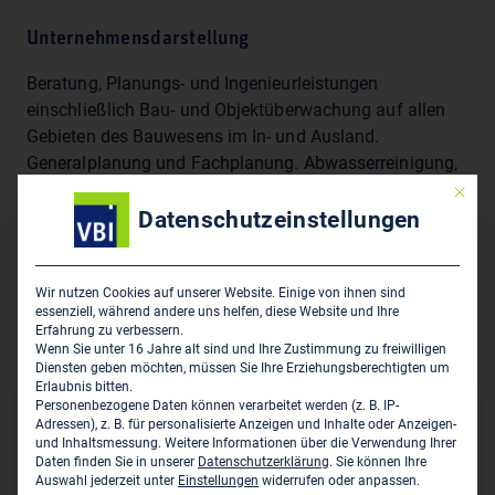
Unternehmensdarstellung
Beratung, Planungs- und Ingenieurleistungen
einschließlich Bau- und Objektüberwachung auf allen
Gebieten des Bauwesens im In- und Ausland.
Generalplanung und Fachplanung. Abwasserreinigung,
Kanalisation, Abfall- und Deponietechnik.
Mit die
Wasserversorgung, Wasserwirtschaft, Hydraulik,
Datenschutzeinstellungen
Generalentwässerungsplanung, Tragwerksplanung,
Eisenbahnbau, Flughafenbau, Straßenbau,
Verkehrsplanung, Energietechnik, Elektrotechnik,
Wir nutzen Cookies auf unserer Website. Einige von ihnen sind
essenziell, während andere uns helfen, diese Website und Ihre
Prozessleittechnik, technische Gebäudeausrüstung,
Erfahrung zu verbessern.
Projektmanagement.
Wenn Sie unter 16 Jahre alt sind und Ihre Zustimmung zu freiwilligen
Diensten geben möchten, müssen Sie Ihre Erziehungsberechtigten um
Erlaubnis bitten.
Personenbezogene Daten können verarbeitet werden (z. B. IP-
Hauptsitz des Unternehmens
Adressen), z. B. für personalisierte Anzeigen und Inhalte oder Anzeigen-
und Inhaltsmessung.
Weitere Informationen über die Verwendung Ihrer
Daten finden Sie in unserer
Datenschutzerklärung
.
Sie können Ihre
Regierungsbaumeister Schlegel GmbH & Co. KG
Auswahl jederzeit unter
Einstellungen
widerrufen oder anpassen.