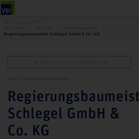
Sie befinden sich hier:
Startseite
Services
Pla­ner­daten­bank
Regierungsbaumeister Schlegel GmbH & Co. KG
‹ Zurück zu den Suchergebnissen
VBI-PLA­NER­DATEN­BANK
Regierungsbaumeist
Schlegel GmbH &
Co. KG