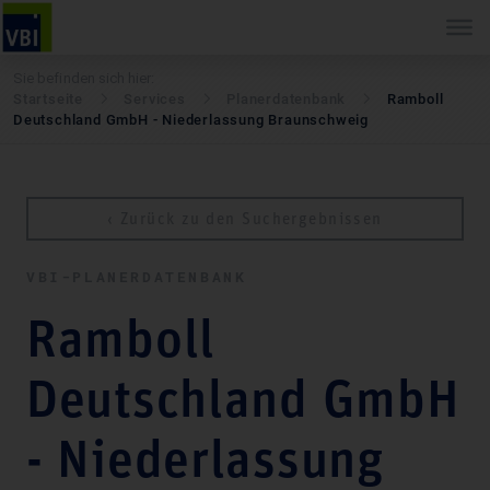
Sie befinden sich hier:
Startseite
Services
Pla­ner­daten­bank
Ramboll
Deutschland GmbH - Niederlassung Braunschweig
‹ Zurück zu den Suchergebnissen
VBI-PLA­NER­DATEN­BANK
Ramboll
Deutschland GmbH
- Niederlassung