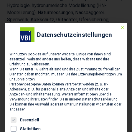
Hydrologie, hydronumerische Modellierung (HN-
Modellierung), Naturmessungen, Nassbaggerei,
Sperrwerk, Kolkschutz, Gutachter, Ufersicherung,
Kaimauer, Spundwand, Deichsanierung, Deicherhöhung,
Mit die
Sperrwerk, Kanalbau, Pumpversuche, Pumpwerke,
Datenschutzeinstellungen
Technische Ausrüstung Offshoretechnik:
Offshorebauwerke, Offshorewindenergieanlagen,
Offshoreplattform, Plattform, Jacket, Seeoperationen,
Wir nutzen Cookies auf unserer Website. Einige von ihnen sind
essenziell, während andere uns helfen, diese Website und Ihre
Installation, Rückbau, Monopile, Substation, Logistik,
Erfahrung zu verbessern.
Management, Offshore Windpark,
Wenn Sie unter 16 Jahre alt sind und Ihre Zustimmung zu freiwilligen
Diensten geben möchten, müssen Sie Ihre Erziehungsberechtigten um
Schwergewichtsfundament, Recovery Missions
Erlaubnis bitten.
Umweltschutz und -technik: Altlastensanierung,
Personenbezogene Daten können verarbeitet werden (z. B. IP-
Adressen), z. B. für personalisierte Anzeigen und Inhalte oder
Rückbau, Flächenrecycling, Umweltverträglichkeit,
Anzeigen- und Inhaltsmessung.
Weitere Informationen über die
Biogasanlagen, Kampfmittel, Gutachter,
Verwendung Ihrer Daten finden Sie in unserer
Datenschutzerklärung
.
Grundwasserbehandlung Beratung und Baumanagement:
Sie können Ihre Auswahl jederzeit unter
Einstellungen
widerrufen oder
anpassen.
Studien, Due Dilligence, Projektmanagement,
Baumanagement, Bauoberleitung, örtliche
Es folgt eine Liste der Service-Gruppen, für die eine Einwil
Essenziell
Bauüberwachung, Vertragsmanagement,
Statistiken