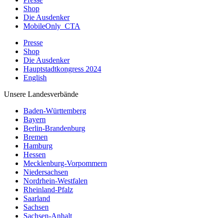
Shop
Die Ausdenker
MobileOnly_CTA
Presse
Shop
Die Ausdenker
Hauptstadtkongress 2024
English
Unsere Landesverbände
Baden-Württemberg
Bayern
Berlin-Brandenburg
Bremen
Hamburg
Hessen
Mecklenburg-Vorpommern
Niedersachsen
Nordrhein-Westfalen
Rheinland-Pfalz
Saarland
Sachsen
Sachsen-Anhalt