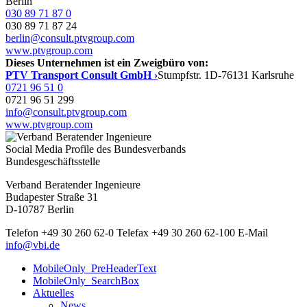
Berlin
030 89 71 87 0
030 89 71 87 24
berlin@consult.ptvgroup.com
www.ptvgroup.com
Dieses Unternehmen ist ein Zweigbüro von:
PTV Transport Consult GmbH ›
Stumpfstr. 1
D-76131 Karlsruhe
0721 96 51 0
0721 96 51 299
info@consult.ptvgroup.com
www.ptvgroup.com
Social Media Profile des Bundesverbands
Bundesgeschäftsstelle
Verband Beratender Ingenieure
Budapester Straße 31
D-10787 Berlin
Telefon
+49 30 260 62-0
Telefax
+49 30 260 62-100
E-Mail
info@vbi.de
MobileOnly_PreHeaderText
MobileOnly_SearchBox
Aktuelles
News