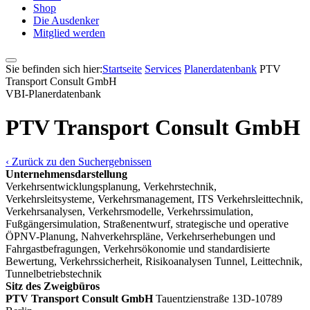
Shop
Die Ausdenker
Mitglied werden
Sie befinden sich hier:
Startseite
Services
Pla­ner­daten­bank
PTV
Transport Consult GmbH
VBI-Pla­ner­daten­bank
PTV Transport Consult GmbH
‹ Zurück zu den Suchergebnissen
Unternehmensdarstellung
Verkehrsentwicklungsplanung, Verkehrstechnik,
Verkehrsleitsysteme, Verkehrsmanagement, ITS Verkehrsleittechnik,
Verkehrsanalysen, Verkehrsmodelle, Verkehrssimulation,
Fußgängersimulation, Straßenentwurf, strategische und operative
ÖPNV-Planung, Nahverkehrspläne, Verkehrserhebungen und
Fahrgastbefragungen, Verkehrsökonomie und standardisierte
Bewertung, Verkehrssicherheit, Risikoanalysen Tunnel, Leittechnik,
Tunnelbetriebstechnik
Sitz des Zweigbüros
PTV Transport Consult GmbH
Tauentzienstraße 13
D-10789