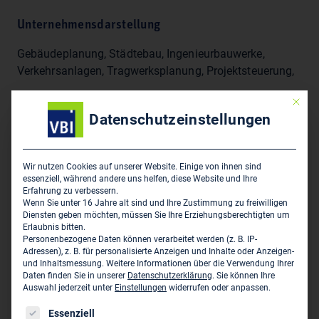
Unternehmensdarstellung
Gebäudeplanung, Städtebau, Ingenieurbauwerke,
Verkehrsanlagen, Tragwerksplanung, Projektsteuerung,
Mit die
Datenschutzeinstellungen
Hauptsitz des Unternehmens
Preihsl + Schwan - Beraten u. Planen GmbH
Kreuzbergweg 1a
Wir nutzen Cookies auf unserer Website. Einige von ihnen sind
essenziell, während andere uns helfen, diese Website und Ihre
D-93133 Burglengenfeld
Erfahrung zu verbessern.
Wenn Sie unter 16 Jahre alt sind und Ihre Zustimmung zu freiwilligen
09471 70 16 0
Diensten geben möchten, müssen Sie Ihre Erziehungsberechtigten um
Erlaubnis bitten.
09471 70 16 17
Personenbezogene Daten können verarbeitet werden (z. B. IP-
Adressen), z. B. für personalisierte Anzeigen und Inhalte oder Anzeigen-
burglengenfeld@beraten-planen.de
und Inhaltsmessung.
Weitere Informationen über die Verwendung Ihrer
www.preihsl-schwan-ingenieure.de
Daten finden Sie in unserer
Datenschutzerklärung
.
Sie können Ihre
Auswahl jederzeit unter
Einstellungen
widerrufen oder anpassen.
Es folgt eine Liste der Service-Gruppen, für die eine Einwil
Persönliche Vertreter im VBI:
Essenziell