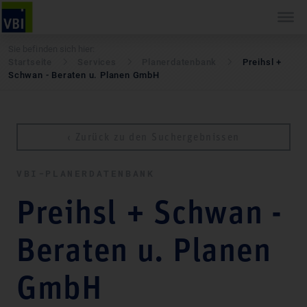
Sie befinden sich hier:
Startseite
Services
Pla­ner­daten­bank
Preihsl +
Schwan - Beraten u. Planen GmbH
‹ Zurück zu den Suchergebnissen
VBI-PLA­NER­DATEN­BANK
Preihsl + Schwan -
Beraten u. Planen
GmbH