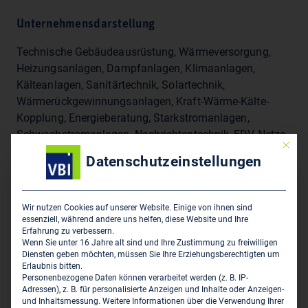
Unternehmensdarstellung
Technische Gebäudeausrüstung, Wärmeversorgung,
Heizungsanlagen, Dampfanlagen, Klimaanlagen,
Kälteanlagen, Sanitärtechnik, Solartechnik,
Wärmerückgewinnungsanlagen, Kraft-Wärme-Kälte-
Kopplung, Energieberatung, Starkstromanlagen,
Schwachstromanlagen, Nachrichtentechnik, EDV-Netze,
Mit die
Fördertechnik, Medizintechnik, MSR-Technik,
Datenschutzeinstellungen
Sitz des Zweigbüros
Wir nutzen Cookies auf unserer Website. Einige von ihnen sind
essenziell, während andere uns helfen, diese Website und Ihre
Potthoff GmbH - Ingenieurbüro für
Erfahrung zu verbessern.
Krankenhaustechnik
Wenn Sie unter 16 Jahre alt sind und Ihre Zustimmung zu freiwilligen
Diensten geben möchten, müssen Sie Ihre Erziehungsberechtigten um
Lengericher Landstraße 11 B
Erlaubnis bitten.
D-49078 Osnabrück
Personenbezogene Daten können verarbeitet werden (z. B. IP-
Adressen), z. B. für personalisierte Anzeigen und Inhalte oder Anzeigen-
und Inhaltsmessung.
Weitere Informationen über die Verwendung Ihrer
0541 963 288 10