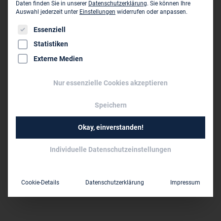
Daten finden Sie in unserer
Datenschutzerklärung
.
Sie können Ihre
Auswahl jederzeit unter
Einstellungen
widerrufen oder anpassen.
osnabrueck@potthoff-ingenieure.de
www.potthoff-ingenieure.de
Es folgt eine Liste der Service-Gruppen, für die eine Einwil
Essenziell
Statistiken
Externe Medien
Dieses Unternehmen ist ein Zweigbüro von:
Potthoff GmbH - Ingenieurbüro für
Nur essenzielle Cookies akzeptieren
Krankenhaustechnik ›
Neuenhausplatz 76
Speichern
D-40699 Erkrath
Okay, einverstanden!
0211 900 01 0
Individuelle Datenschutzeinstellungen
erkrath@potthoff-ingenieure.de
www.potthoff-ingenieure.de
Cookie-Details
Datenschutzerklärung
Impressum