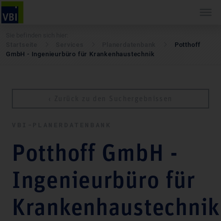
Sie befinden sich hier:
Startseite
Services
Pla­ner­daten­bank
Potthoff
GmbH - Ingenieurbüro für Krankenhaustechnik
‹ Zurück zu den Suchergebnissen
VBI-PLA­NER­DATEN­BANK
Potthoff GmbH -
Ingenieurbüro für
Krankenhaustechnik