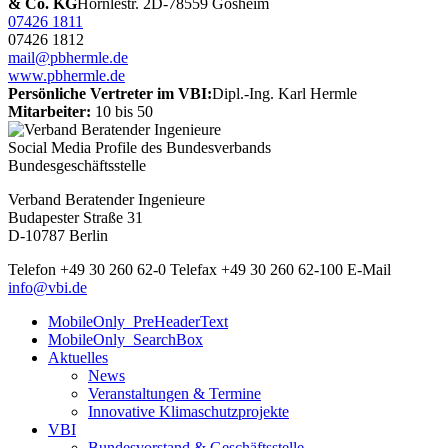
& Co. KG
Hörnlestr. 2
D-78559 Gosheim
07426 1811
07426 1812
mail@pbhermle.de
www.pbhermle.de
Persönliche Vertreter im VBI:
Dipl.-Ing. Karl Hermle
Mitarbeiter:
10 bis 50
Social Media Profile des Bundesverbands
Bundesgeschäftsstelle
Verband Beratender Ingenieure
Budapester Straße 31
D-10787 Berlin
Telefon
+49 30 260 62-0
Telefax
+49 30 260 62-100
E-Mail
info@vbi.de
MobileOnly_PreHeaderText
MobileOnly_SearchBox
Aktuelles
News
Veranstaltungen & Termine
Innovative Klimaschutzprojekte
VBI
Bundesvorstand & Geschäftsstelle