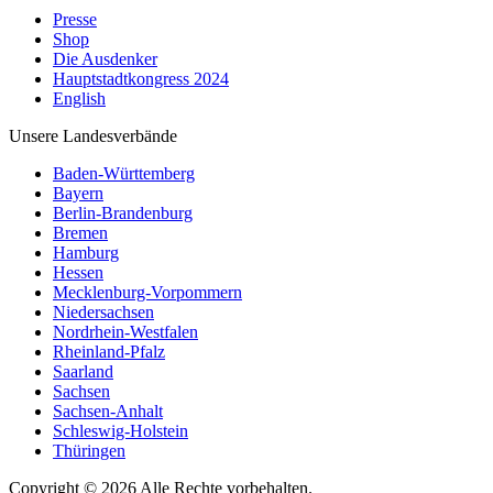
Presse
Shop
Die Ausdenker
Hauptstadtkongress 2024
English
Unsere Landesverbände
Baden-Württemberg
Bayern
Berlin-Brandenburg
Bremen
Hamburg
Hessen
Mecklenburg-Vorpommern
Niedersachsen
Nordrhein-Westfalen
Rheinland-Pfalz
Saarland
Sachsen
Sachsen-Anhalt
Schleswig-Holstein
Thüringen
Copyright © 2026 Alle Rechte vorbehalten.