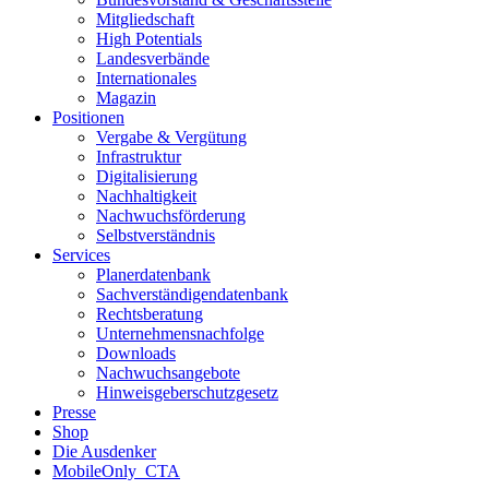
Mitgliedschaft
High Potentials
Landesverbände
Internationales
Magazin
Positionen
Vergabe & Vergütung
Infrastruktur
Digitalisierung
Nachhaltigkeit
Nachwuchsförderung
Selbstverständnis
Services
Planerdatenbank
Sachverständigendatenbank
Rechtsberatung
Unternehmensnachfolge
Downloads
Nachwuchsangebote
Hinweisgeberschutzgesetz
Presse
Shop
Die Ausdenker
MobileOnly_CTA