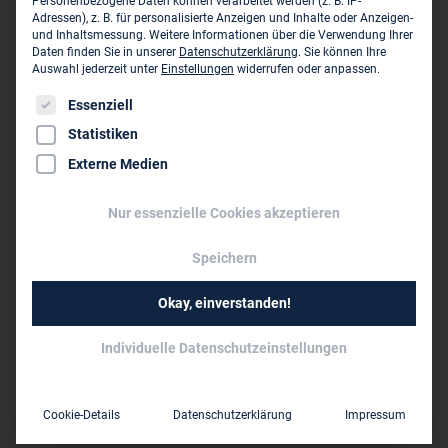
Personenbezogene Daten können verarbeitet werden (z. B. IP-
D-10625 Berlin
Adressen), z. B. für personalisierte Anzeigen und Inhalte oder Anzeigen-
und Inhaltsmessung.
Weitere Informationen über die Verwendung Ihrer
030 92 100 87 00
Daten finden Sie in unserer
Datenschutzerklärung
.
Sie können Ihre
Auswahl jederzeit unter
Einstellungen
widerrufen oder anpassen.
030 92 100 87 29
Es folgt eine Liste der Service-Gruppen, für die eine Einwil
Essenziell
berlin@peutz.de
Statistiken
www.peutz.de
Externe Medien
Dieses Unternehmen ist ein Zweigbüro von:
Nur essenzielle Cookies akzeptieren
Peutz Consult GmbH ›
Speichern
Kolberger Straße 19
D-40599 Düsseldorf
Okay, einverstanden!
0211 999 58 260
Individuelle Datenschutzeinstellungen
0211 999 58 270
dus@peutz.de
Cookie-Details
Datenschutzerklärung
Impressum
www.peutz.de