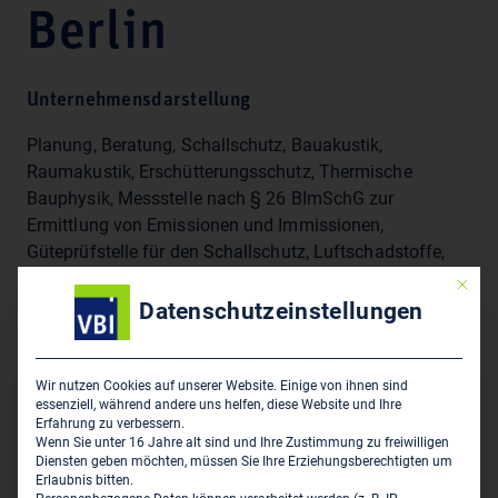
Berlin
Unternehmensdarstellung
Planung, Beratung, Schallschutz, Bauakustik,
Raumakustik, Erschütterungsschutz, Thermische
Bauphysik, Messstelle nach § 26 BImSchG zur
Ermittlung von Emissionen und Immissionen,
Güteprüfstelle für den Schallschutz, Luftschadstoffe,
Luftschadstoffuntersuchungen, Licht, Lärmgutachten,
Mit die
Verschattungsgutachten, EnEV, Gebäudesimulation,
Datenschutzeinstellungen
Klima, Baulärmmessungen, Erschütterungsmessungen
Wir nutzen Cookies auf unserer Website. Einige von ihnen sind
essenziell, während andere uns helfen, diese Website und Ihre
Sitz des Zweigbüros
Erfahrung zu verbessern.
Wenn Sie unter 16 Jahre alt sind und Ihre Zustimmung zu freiwilligen
Peutz Consult GmbH - Niederlassung Berlin
Diensten geben möchten, müssen Sie Ihre Erziehungsberechtigten um
Pestalozzistraße 3
Erlaubnis bitten.