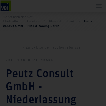
Sie befinden sich hier:
Startseite
Services
Pla­ner­daten­bank
Peutz
Consult GmbH - Niederlassung Berlin
‹ Zurück zu den Suchergebnissen
VBI-PLA­NER­DATEN­BANK
Peutz Consult
GmbH -
Niederlassung