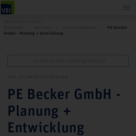
Sie befinden sich hier:
Startseite
Services
Pla­ner­daten­bank
PE Becker
GmbH - Planung + Entwicklung
‹ Zurück zu den Suchergebnissen
VBI-PLA­NER­DATEN­BANK
PE Becker GmbH -
Planung +
Entwicklung