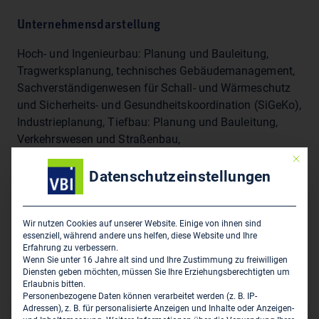
Unternehmensdarstellung
Hoch- und Ingenieurbau: Planung und Bauleitung,
Tragwerksplanung, technisches Gebäudemanagement,
Sachverständigenwesen für Schall- und Wärmeschutz
und Sicherheits- und Gesundheitskoordination (SiGeKo),
Industrieplanung, Tiefbau: Planung und Bauleitung,
Verkehrswesen und Straßenbau,
Siedlungswasserwirtschaft, Wasserbau,
Mit die
Ingenieurvermessung, Städtebau und Bauleitplanung:
Datenschutzeinstellungen
Konzeption, Bebauungs- und Flächennutzungspläne,
Vorhaben und Erschließungspläne, Satzungen,
Dorferneuerung, Umwelt- und Freiraumplanung:
Wir nutzen Cookies auf unserer Website. Einige von ihnen sind
essenziell, während andere uns helfen, diese Website und Ihre
Umweltverträglichkeit, landschaftspflegerische
Erfahrung zu verbessern.
Fachgutachten, FFH-Verträglichkeit, Umweltprüfung
Wenn Sie unter 16 Jahre alt sind und Ihre Zustimmung zu freiwilligen
Diensten geben möchten, müssen Sie Ihre Erziehungsberechtigten um
nach BauGB, Freianlagenplanung
Erlaubnis bitten.
Personenbezogene Daten können verarbeitet werden (z. B. IP-
Adressen), z. B. für personalisierte Anzeigen und Inhalte oder Anzeigen-